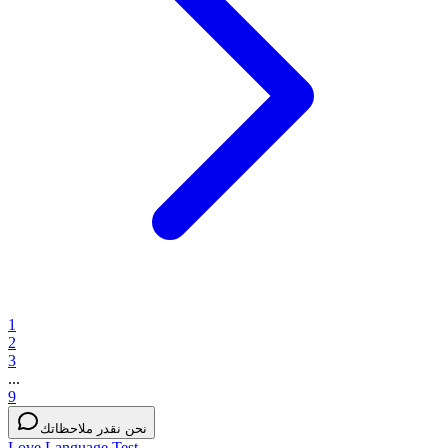
1
2
3
...
9
نحن نقدر ملاحظاتك
Love Language Test