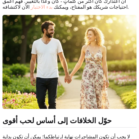
أن اعتذارك كان أكثر من كلماتٍ - كان وعدًا بالتغيير. فهم أعمق
الآن لاكتشافه.
احتياجات شريكك هو المفتاح، ويمكنك
بدء الاختبار
حوّل الخلافات إلى أساس لحب أقوى
لا يجب أن تكون المشاجرات نهاية ارتباطكما؛ يمكن أن تكون بداية