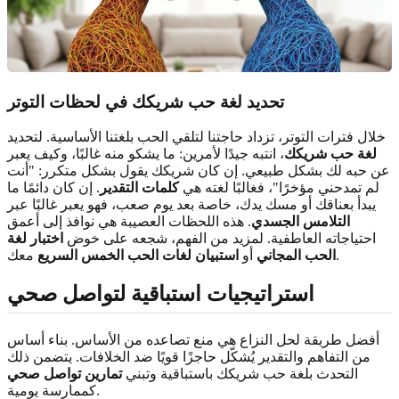
تحديد لغة حب شريكك في لحظات التوتر
خلال فترات التوتر، تزداد حاجتنا لتلقي الحب بلغتنا الأساسية. لتحديد
لغة حب شريكك
، انتبه جيدًا لأمرين: ما يشكو منه غالبًا، وكيف يعبر
عن حبه لك بشكل طبيعي. إن كان شريكك يقول بشكل متكرر: "أنت
لم تمدحني مؤخرًا"، فغالبًا لغته هي
كلمات التقدير
. إن كان دائمًا ما
يبدأ بعناقك أو مسك يدك، خاصة بعد يوم صعب، فهو يعبر غالبًا عبر
التلامس الجسدي
. هذه اللحظات العصيبة هي نوافذ إلى أعمق
احتياجاته العاطفية. لمزيد من الفهم، شجعه على خوض
اختبار لغة
معك.
الحب المجاني
أو
استبيان لغات الحب الخمس السريع
استراتيجيات استباقية لتواصل صحي
أفضل طريقة لحل النزاع هي منع تصاعده من الأساس. بناء أساس
من التفاهم والتقدير يُشكّل حاجزًا قويًا ضد الخلافات. يتضمن ذلك
التحدث بلغة حب شريكك باستباقية وتبني
تمارين تواصل صحي
كممارسة يومية.