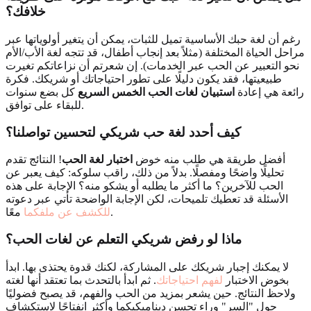
خلافك؟
رغم أن لغة حبك الأساسية تميل للثبات، يمكن أن يتغير أولوياتها عبر
مراحل الحياة المختلفة (مثلاً بعد إنجاب أطفال، قد تتجه لغة الأب/الأم
نحو التعبير عن الحب عبر الخدمات). إن شعرتم أن نزاعاتكم تغيرت
طبيعيتها، فقد يكون دليلًا على تطور احتياجاتك أو شريكك. فكرة
رائعة هي إعادة
استبيان لغات الحب الخمس السريع
كل بضع سنوات
للبقاء على توافق.
كيف أحدد لغة حب شريكي لتحسين تواصلنا؟
أفضل طريقة هي طلب منه خوض
اختبار لغة الحب
! النتائج تقدم
تحليلًا واضحًا ومفصلًا. بدلاً من ذلك، راقب سلوكه: كيف يعبر عن
الحب للآخرين؟ ما أكثر ما يطلبه أو يشكو منه؟ الإجابة على هذه
الأسئلة قد تعطيك تلميحات، لكن الإجابة الواضحة تأتي عبر دعوته
معًا.
للكشف عن ملفكما
ماذا لو رفض شريكي التعلم عن لغات الحب؟
لا يمكنك إجبار شريكك على المشاركة، لكنك قدوة يحتذى بها. ابدأ
بخوض الاختبار
لفهم احتياجاتك
. ثم ابدأ بالتحدث بما تعتقد أنها لغته
ولاحظ النتائج. حين يشعر بمزيد من الحب والفهم، قد يصبح فضوليًا
حول "السر" وراء تحسن ديناميكيكما وأكثر انفتاحًا لاستكشاف