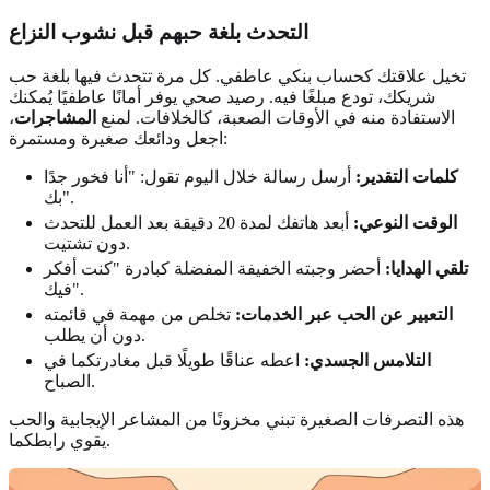
التحدث بلغة حبهم قبل نشوب النزاع
تخيل علاقتك كحساب بنكي عاطفي. كل مرة تتحدث فيها بلغة حب
شريكك، تودع مبلغًا فيه. رصيد صحي يوفر أمانًا عاطفيًا يُمكنك
الاستفادة منه في الأوقات الصعبة، كالخلافات. لمنع
المشاجرات
،
اجعل ودائعك صغيرة ومستمرة:
كلمات التقدير:
أرسل رسالة خلال اليوم تقول: "أنا فخور جدًا
بك".
الوقت النوعي:
أبعد هاتفك لمدة 20 دقيقة بعد العمل للتحدث
دون تشتيت.
تلقي الهدايا:
أحضر وجبته الخفيفة المفضلة كبادرة "كنت أفكر
فيك".
التعبير عن الحب عبر الخدمات:
تخلص من مهمة في قائمته
دون أن يطلب.
التلامس الجسدي:
اعطه عناقًا طويلًا قبل مغادرتكما في
الصباح.
هذه التصرفات الصغيرة تبني مخزونًا من المشاعر الإيجابية والحب
يقوي رابطكما.