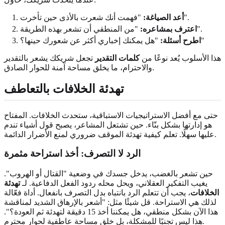
"فهمت أنك شعرت بالأذى حين تأخرت".
أعد الصياغة:
"من المنطقي أن تشعر بهذه الطريقة".
اعترف بمشاعره:
"هل يمكنك إخباري أكثر عن شعورك حينها؟"
اطرح أسئلة:
هذا الأسلوب يُعد نوعًا من
كلمات التقدير
تجعل شريكك يشعر بالتقدير
والاحترام، ما يخلق مساحة آمنة للحوار الصادق.
تهدئة الخلافات بالتعاطف
حتى مع أفضل الاستراتيجيات الاستباقية، ستحدث الخلافات. المفتاح
هو إدارتها بشكل بنّاء. حين تشتعل المشاعر، يصبح قول أشياء تندم
عليها سهلًا. تعلم كيفية تهدئة الموقف ضروري لمنع الأضرار الدائمة.
الرد لا التصرف: أخذ استراحة مثمرة
حين تشعر بالغضب، يدخل جسدك في وضعية "القتال أو الهروب".
يغيب التفكير العقلاني، ويحل محله ردود الفعل الدفاعية. لـ
تهدئة
الخلافات
، يجب أن تتعلم الرد بانتباه بدل التصرف بانفعال. أداة فعّالة
لذلك هي الاستراحة. قل شيئًا مثل: "أشعر بالإرهاق الشديد لمناقشة
هذا الآن بشكل منطقي، هل يمكننا أخذ 15 دقيقة لتهدئة ثم العودة؟".
هذا ليس تجنبًا للمشكلة، بل خلق مساحة عاطفية لحوار محترم.