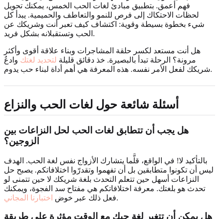
فهم أعمق. بتطبيق مبادئ لغات الحب الخمس، يمكنك تحويل
لحظات الاحتكاك إلى فرص للنمو والتعاطف والحميمية. يبدأ كل
شيء بخطوة بسيطة وقوية: اكتشاف كيف تعبر أنت وشريكك عن
الحب وتستقبلانه بشكل فريد.
هل أنت مستعد لكسر حلقة المشاجرات وبناء علاقة أقوى وأكثر
مرونة؟ الرحلة تبدأ بالبصيرة. خذ دقائق قليلة
لتحديد لغتك
وادعُ
شريكك لفعل الأمر نفسه. هذه المعرفة هي أهم أداة لبناء حب يدوم.
أسئلة شائعة حول لغات الحب والنزاع
هل يجب أن تتطابق لغات الحب لحل النزاعات بين
الزوجين؟
بالتأكيد لا! في الواقع، قلَّما يتشارك الأزواج نفس لغة الحب. الهدف
ليس أن تكونوا متطابقين بل أن تفهموا وتقدرّوا اختلافاتكم. يصبح حل
النزاعات أسهل حين تتعلم التحدث بلغة شريكك لا حين تتمنى لو
تحدث هو بلغتك. معرفة اختلافاتكم هي مفتاح سد الفجوة، ويمكنك
.
فعل ذلك عبر خوض
اختبارنا المجاني
هل يمكن أن تتغير لغة حبك مع الوقت مؤثرة على طريقة