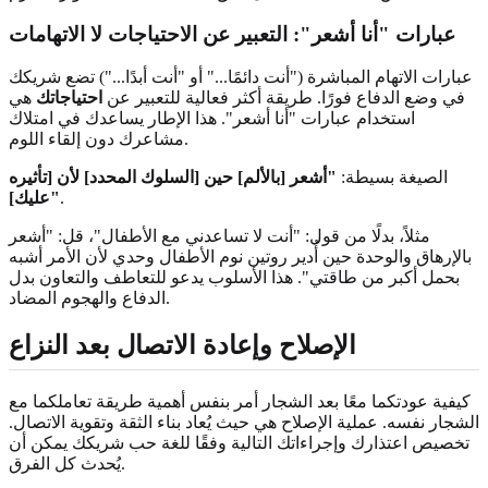
عبارات "أنا أشعر": التعبير عن الاحتياجات لا الاتهامات
عبارات الاتهام المباشرة ("أنت دائمًا..." أو "أنت أبدًا...") تضع شريكك
في وضع الدفاع فورًا. طريقة أكثر فعالية للتعبير عن
احتياجاتك
هي
استخدام عبارات "أنا أشعر". هذا الإطار يساعدك في امتلاك
مشاعرك دون إلقاء اللوم.
الصيغة بسيطة:
"أشعر [بالألم] حين [السلوك المحدد] لأن [تأثيره
.
عليك]"
مثلاً، بدلًا من قول: "أنت لا تساعدني مع الأطفال"، قل: "أشعر
بالإرهاق والوحدة حين أُدير روتين نوم الأطفال وحدي لأن الأمر أشبه
بحمل أكبر من طاقتي". هذا الأسلوب يدعو للتعاطف والتعاون بدل
الدفاع والهجوم المضاد.
الإصلاح وإعادة الاتصال بعد النزاع
كيفية عودتكما معًا بعد الشجار أمر بنفس أهمية طريقة تعاملكما مع
الشجار نفسه. عملية الإصلاح هي حيث يُعاد بناء الثقة وتقوية الاتصال.
تخصيص اعتذارك وإجراءاتك التالية وفقًا للغة حب شريكك يمكن أن
يُحدث كل الفرق.