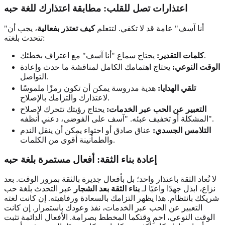
اعتذارات تصل للقلب: مطابقة اعتذارك للغة حبه
"أنا آسف" عامة قد لا تكفي. لتتعلم
كيف تعتذر بفعالية
، يجب أن
تتحدث بلغته:
يحتاج سماع "أنا آسف" مع اعتراف بخطئك.
كلمات التقدير:
الوقت النوعي:
يحتاج اهتمامك الكامل لمناقشة ما حدث وإعادة
التواصل.
تلقي الهدايا:
هدية مدروسة يمكن أن تكون رمزًا ملموسًا
لاعتذارك والتزامك بالإصلاح.
التعبير عن الحب عبر الخدمات:
يحتاج رؤيتك تتحرك لإصلاح
المشكلة أو تخفيف عبئه. "آسف على الفوضى، دعني أنظفه".
التلامس الجسدي:
عناق صادق أو احتواء يمكن أن ينقل الندم
والطمأنينة أقوى من الكلمات.
إعادة بناء الثقة: أفعال مستمرة بلغة حبه
لا تُعاد الثقة باعتذار واحد؛ بل بأفعال جديرة بالثقة بمرور الوقت. بعد
نزاع، ابذل جهدًا واعيًا لـ
بناء الثقة بعد الشجار
عبر التحدث بلغة حب
شريكك بانتظام. هذا يظهر التزامك بالسعادة ورفاهيته. إن كانت لغته
التعبير عن الحب عبر الخدمات، نفذ وعودك باستمرار. إن كانت
الوقت النوعي، احمِ وقتكما المخطط بصرامة. الأفعال الدائمة تثبت