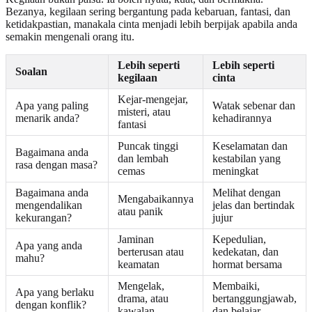
Bezanya, kegilaan sering bergantung pada kebaruan, fantasi, dan
ketidakpastian, manakala cinta menjadi lebih berpijak apabila anda
semakin mengenali orang itu.
Lebih seperti
Lebih seperti
Soalan
kegilaan
cinta
Kejar-mengejar,
Apa yang paling
Watak sebenar dan
misteri, atau
menarik anda?
kehadirannya
fantasi
Puncak tinggi
Keselamatan dan
Bagaimana anda
dan lembah
kestabilan yang
rasa dengan masa?
cemas
meningkat
Bagaimana anda
Melihat dengan
Mengabaikannya
mengendalikan
jelas dan bertindak
atau panik
kekurangan?
jujur
Jaminan
Kepedulian,
Apa yang anda
berterusan atau
kedekatan, dan
mahu?
keamatan
hormat bersama
Mengelak,
Membaiki,
Apa yang berlaku
drama, atau
bertanggungjawab,
dengan konflik?
kawalan
dan belajar