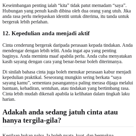
Keseimbangan penting ialah “kita” tidak patut memadam “saya”.
Hubungan yang penuh kasih dibina oleh dua orang yang utuh. Jika
anda rasa perlu melepaskan identiti untuk diterima, itu tanda untuk
bergerak lebih perlahan.
12. Kepedulian anda menjadi aktif
Cinta cenderung bergerak daripada perasaan kepada tindakan. Anda
mendengar dengan lebih teliti. Anda ingat apa yang penting
baginya. Anda meminta maaf apabila perlu. Anda cuba menyatakan
kasih sayang dengan cara yang benar-benar boleh diterimanya.
Di sinilah bahasa cinta juga boleh menukar perasaan kabur menjadi
kepedulian praktikal. Seseorang mungkin sering berkata “saya
sayang kamu”, sementara pasangannya paling merasa dijaga melalui
bantuan, kehadiran, sentuhan, atau tindakan yang bertimbang rasa.
Cinta lebih mudah dikenali apabila ia kelihatan dalam tingkah laku
harian.
Adakah anda sedang jatuh cinta atau
hanya tergila-gila?
Kegilaan bukan palsu. Ia boleh nyata, kuat, dan bermakna.