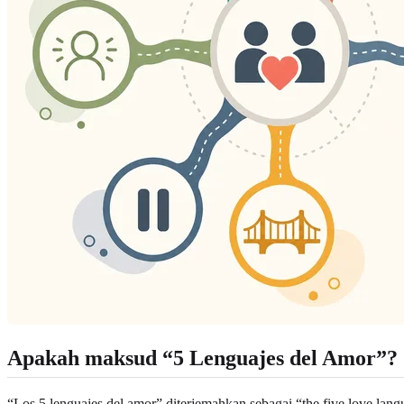
Apakah maksud “5 Lenguajes del Amor”?
“Los 5 lenguajes del amor” diterjemahkan sebagai “the five love la