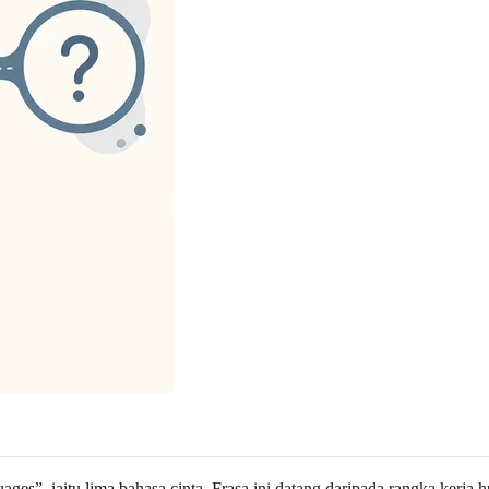
nguages”, iaitu lima bahasa cinta. Frasa ini datang daripada rangka k