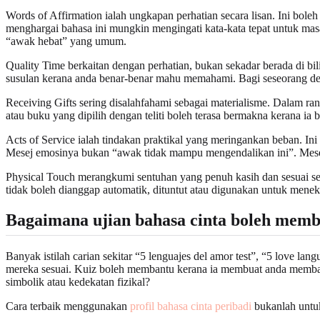
Words of Affirmation ialah ungkapan perhatian secara lisan. Ini bol
menghargai bahasa ini mungkin mengingati kata-kata tepat untuk masa 
“awak hebat” yang umum.
Quality Time berkaitan dengan perhatian, bukan sekadar berada di bi
susulan kerana anda benar-benar mahu memahami. Bagi seseorang denga
Receiving Gifts sering disalahfahami sebagai materialisme. Dalam ran
atau buku yang dipilih dengan teliti boleh terasa bermakna kerana ia
Acts of Service ialah tindakan praktikal yang meringankan beban. I
Mesej emosinya bukan “awak tidak mampu mengendalikan ini”. Mesej
Physical Touch merangkumi sentuhan yang penuh kasih dan sesuai sep
tidak boleh dianggap automatik, dituntut atau digunakan untuk mene
Bagaimana ujian bahasa cinta boleh memb
Banyak istilah carian sekitar “5 lenguajes del amor test”, “5 love 
mereka sesuai. Kuiz boleh membantu kerana ia membuat anda memban
simbolik atau kedekatan fizikal?
Cara terbaik menggunakan
profil bahasa cinta peribadi
bukanlah untuk