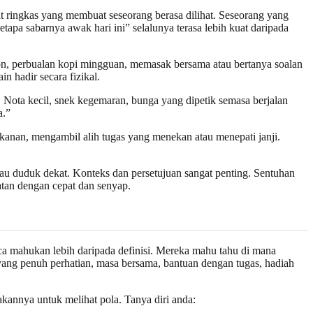
at ringkas yang membuat seseorang berasa dilihat. Seseorang yang
tapa sabarnya awak hari ini” selalunya terasa lebih kuat daripada
efon, perbualan kopi mingguan, memasak bersama atau bertanya soalan
n hadir secara fizikal.
n. Nota kecil, snek kegemaran, bunga yang dipetik semasa berjalan
a.”
kanan, mengambil alih tugas yang menekan atau menepati janji.
tau duduk dekat. Konteks dan persetujuan sangat penting. Sentuhan
atan dengan cepat dan senyap.
aca mahukan lebih daripada definisi. Mereka mahu tahu di mana
ng penuh perhatian, masa bersama, bantuan dengan tugas, hadiah
kannya untuk melihat pola. Tanya diri anda: