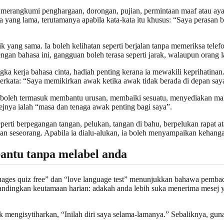
eh merangkumi penghargaan, dorongan, pujian, permintaan maaf atau ay
yang lama, terutamanya apabila kata-kata itu khusus: “Saya perasan be
lik yang sama. Ia boleh kelihatan seperti berjalan tanpa memeriksa tel
n bahasa ini, gangguan boleh terasa seperti jarak, walaupun orang lai
gka kerja bahasa cinta, hadiah penting kerana ia mewakili keprihatina
 berkata: “Saya memikirkan awak ketika awak tidak berada di depan say
ni boleh termasuk membantu urusan, membaiki sesuatu, menyediakan ma
nya ialah “masa dan tenaga awak penting bagi saya”.
erti berpegangan tangan, pelukan, tangan di bahu, berpelukan rapat a
kan seseorang. Apabila ia dialu-alukan, ia boleh menyampaikan kehang
antu tanpa melabel anda
languages quiz free” dan “love language test” menunjukkan bahawa pemb
dingkan keutamaan harian: adakah anda lebih suka menerima mesej ya
 mengisytiharkan, “Inilah diri saya selama-lamanya.” Sebaliknya, guna