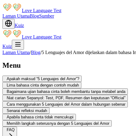
Love Language Test
Laman Utama
Blog
Sumber
Kuiz
Love Language Test
Kuiz
Laman Utama
/
Blog
/
5 Lenguajes del Amor dijelaskan dalam bahasa In
Menu
Apakah maksud “5 Lenguajes del Amor”?
Lima bahasa cinta dengan contoh mudah
Bagaimana ujian bahasa cinta boleh membantu tanpa melabel anda
Niat carian Sepanyol: Test, PDF, Resumen dan keputusan “Official”
Cara menggunakan 5 Lenguajes del Amor dalam hubungan sebenar
Senarai refleksi mudah
Apabila bahasa cinta tidak mencukupi
Memilih langkah seterusnya dengan 5 Lenguajes del Amor
FAQ