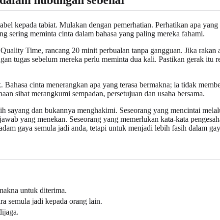
 label kepada tabiat. Mulakan dengan pemerhatian. Perhatikan apa yan
ang sering meminta cinta dalam bahasa yang paling mereka fahami.
Quality Time, rancang 20 minit perbualan tanpa gangguan. Jika rakan
ngan tugas sebelum mereka perlu meminta dua kali. Pastikan gerak itu r
 Bahasa cinta menerangkan apa yang terasa bermakna; ia tidak memberi
gunaan sihat merangkumi sempadan, persetujuan dan usaha bersama.
sih sayang dan bukannya menghakimi. Seseorang yang mencintai mela
gjawab yang menekan. Seseorang yang memerlukan kata-kata pengesa
m gaya semula jadi anda, tetapi untuk menjadi lebih fasih dalam gaya
makna untuk diterima.
a semula jadi kepada orang lain.
ijaga.