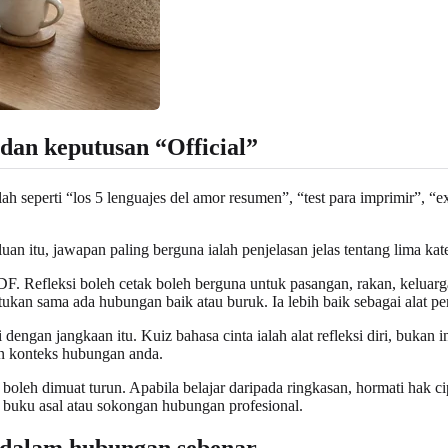
 dan keputusan “Official”
 seperti “los 5 lenguajes del amor resumen”, “test para imprimir”, “e
n itu, jawapan paling berguna ialah penjelasan jelas tentang lima kat
 Refleksi boleh cetak boleh berguna untuk pasangan, rakan, keluarga a
ukan sama ada hubungan baik atau buruk. Ia lebih baik sebagai alat pe
engan jangkaan itu. Kuiz bahasa cinta ialah alat refleksi diri, bukan 
an konteks hubungan anda.
leh dimuat turun. Apabila belajar daripada ringkasan, hormati hak cip
n buku asal atau sokongan hubungan profesional.
 dalam hubungan sebenar