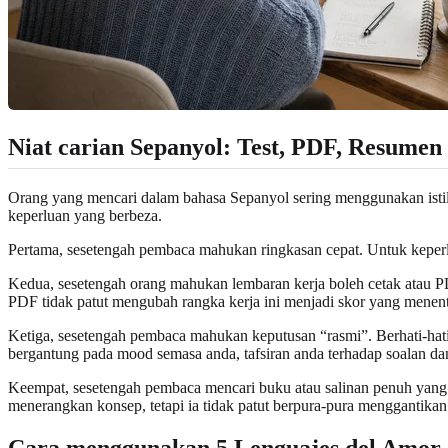
Niat carian Sepanyol: Test, PDF, Resumen
Orang yang mencari dalam bahasa Sepanyol sering menggunakan istilah
keperluan yang berbeza.
Pertama, sesetengah pembaca mahukan ringkasan cepat. Untuk keperlua
Kedua, sesetengah orang mahukan lembaran kerja boleh cetak atau PDF.
PDF tidak patut mengubah rangka kerja ini menjadi skor yang menent
Ketiga, sesetengah pembaca mahukan keputusan “rasmi”. Berhati-hati d
bergantung pada mood semasa anda, tafsiran anda terhadap soalan d
Keempat, sesetengah pembaca mencari buku atau salinan penuh yang bo
menerangkan konsep, tetapi ia tidak patut berpura-pura menggantika
Cara menggunakan 5 Lenguajes del Amor