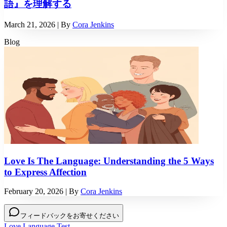
語』を理解する
March 21, 2026
| By
Cora Jenkins
Blog
Love Is The Language: Understanding the 5 Ways
to Express Affection
February 20, 2026
| By
Cora Jenkins
フィードバックをお寄せください
Love Language Test