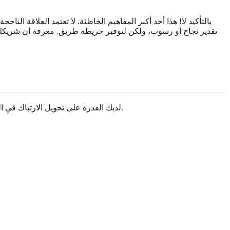
بالتأكيد لا! هذا أحد أكبر المفاهيم الخاطئة. لا تعتمد العلاقة الن
تقدير نجاح أو رسوب، ولكن لتوفير خريطة طريق. معرفة أن شريكك يقد
لديك القدرة على تحويل الارتباك في العلاقات إلى اتصال عميق وذو مغزى. يبدأ كل شيء بخطوة واحدة: اختيار الفهم بدلاً من التخمين. توقف عن السماح لحبك بالضياع في الترجمة.