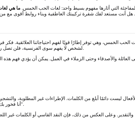
المفاجئة التي أثارها مفهوم بسيط واحد: لغات الحب الخمس.
ما هي لغا
. هل أنت مستعد لفك شفرة تركيبتك العاطفية وبناء روابط أقوى مع من 
لحب الخمس، وهي توفر إطارًا قويًا لفهم احتياجاتنا العلائقية. فكر في ا
لشخص لا يفهم سوى الفرنسية، فلن تصل رسالتك. إن تعلم لغتهم – وتعليمهم لغتك – هو المفتاح لتُسمع وتُرى حقًا.
 العائلة والأصدقاء وحتى الزملاء في العمل. يمكن أن يؤدي فهم هذه
لأفعال ليست دائمًا أبلغ من الكلمات. الإطراءات غير المطلوبة، والتشج
"أنا فخور بك جدًا"، أو "تبدو رائعًا اليوم" يملأ خزانهم العاطفي أكثر من أي فعل آخر.
والتقدير. وعلى العكس من ذلك، فإن النقد القاسي أو الكلمات غير الل