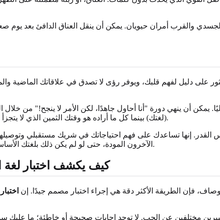
ي والقرب أمران حيويان. يمكن أن ينقل العناق الدافئ بعد يوم صعب ح
عثور على دليل لفهم قلبك، ويوفر رؤى لا تصدق في علاقاتك الماضية 
ًا. يمكن أن ينهي دورة "أنا أحاول جاهدًا، لكن الأمر لا ينجح!" من خ
(لغتك) بينما كل ما أراده هو وقتك الثمين الذي لا يتجزأ (لغته). هذه المعرفة تمكنك من حب بعضكما البعض بشكل أكثر فعالية.
نفس القدر. إنها تساعدك على فهم احتياجاتك في شريك مستقبلي وتوصيل
.
الآخرون المودة، حتى لو لم يكن ذلك بلغتك الأسا
كيف يكشف اختبار لغة ا
صاف، فإن الطريقة الأكثر دقة هي إجراء اختبار مصمم جيدًا. إن
اختبار
يقدم كل منها خيارًا بين تعبيرين مختلفين عن الحب. لا توجد إجابات صحيحة أو خاطئة؛