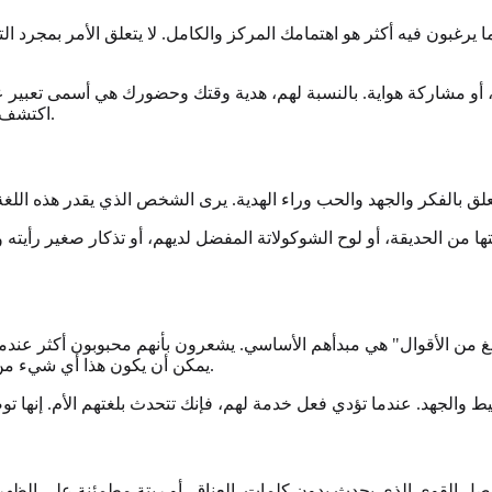
رغبون فيه أكثر هو اهتمامك المركز والكامل. لا يتعلق الأمر بمجرد التو
 أو مشاركة هواية. بالنسبة لهم، هدية وقتك وحضورك هي أسمى تعبير عن 
.
اكتشف م
ا من الحديقة، أو لوح الشوكولاتة المفضل لديهم، أو تذكار صغير رأيته و
بلغ من الأقوال" هي مبدأهم الأساسي. يشعرون بأنهم محبوبون أكثر عندما
يمكن أن يكون هذا أي شيء من طهي وجبة وغسل الأطباق إلى قضاء حاجة أو إصلاح صنبور متسرب.
واصل القوي الذي يحدث بدون كلمات. العناق، أو ربتة مطمئنة على الظهر،