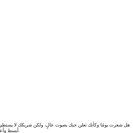
هل شعرت يومًا وكأنك تعلن حبك بصوت عالٍ، ولكن شريكك لا يستطيع 
أداة لا تقدر بثمن للتواصل.
أبسط وأعم