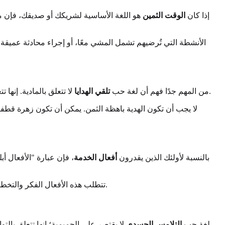
إذا كان
الوقت الثمين
هو اللغة الأساسية لشريكك أو صديقك، فإن ما ي
الأنشطة التي تُرضيهم تشمل المشي معًا، أو إجراء محادثة عميقة،
لا تتعلق بالمادية. إنها تتعلق بالفكر والجهد والحب وراء الهدية. يرى الشخص الذي يقدر هذه اللغة الهدية كرمز ملموس ومرئي للمودة – دليل على تفكيرك به عند البعد.
من المهم جدًا فهم أن لغة حب
تلقي الهدايا
لا يجب أن تكون الهدية باهظة الثمن. يمكن أن تكون زهرة قطفته
بالنسبة لأولئك الذين يقدرون
أفعال الخدمة
، فإن عبارة "الأفعال أ
تتطلب هذه الأفعال الفكر والتخطيط والجهد. عندما تؤدي فعل خدمة لهم، فإنك تتحدث بلغتهم الأم. إنها توصل رسالة مفادها أنك تهتم بسعادتهم وأنك مستعد لبذل الجهد لدعمهم.
لغة حب
التلامس الجسدي
لا يقتصر على الحميمية؛ إنها تتعلق بالت