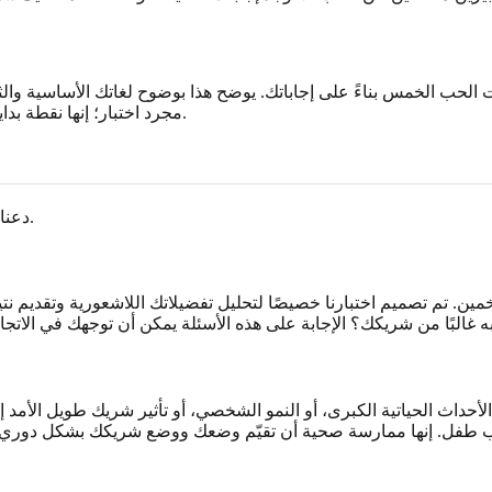
لحب الخمس بناءً على إجاباتك. يوضح هذا بوضوح لغاتك الأساسية والثانوي
.
مجرد اختبار؛ إنها نقطة بد
دعنا نستكشف بعض الأسئلة الشائعة التي تظهر في رحلة فهم لغات الحب.
التخمين. تم تصميم اختبارنا خصيصًا لتحليل تفضيلاتك اللاشعورية وتقدي
بًا من شريكك؟ الإجابة على هذه الأسئلة يمكن أن توجهك في الاتجاه 
أحداث الحياتية الكبرى، أو النمو الشخصي، أو تأثير شريك طويل الأمد إل
 طفل. إنها ممارسة صحية أن تقيّم وضعك ووضع شريكك بشكل دوري عن طري