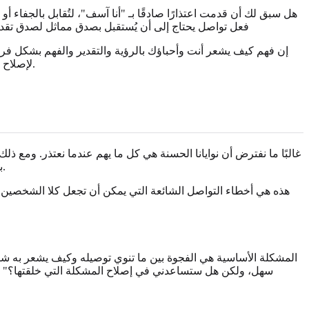
هل سبق لك أن قدمت اعتذارًا صادقًا بـ "أنا آسف"، لتُقابل بالجفاء 
فعل تواصل يحتاج إلى أن يُستقبل بصدق مماثل لصدق تقديم
إن فهم كيف يشعر أنت وأحباؤك بالرؤية والتقدير والفهم بشكل فريد 
من خلال اختبارنا السريع والعميق. سيوضح لك هذا الدليل بعد ذلك كيفية تكييف اعتذاراتك لبناء اتصال عاطفي أقوى.
لإصلاح 
غالبًا ما نفترض أن نوايانا الحسنة هي كل ما يهم عندما نعتذر. ومع 
بل انهيار في التواصل. قد تقدم حلاً بينما يحتاج شريكك فقط إلى أن تُصغي إليه، أو تعطي عناقًا بينما يحتاج هو إلى أن يسمعك تتحمل المسؤولية.
هذه هي أخطاء التواصل الشائعة التي يمكن أن تجعل كلا الشخصين يش
المشكلة الأساسية هي الفجوة بين ما تنوي توصيله وكيف يشعر به شري
سهل، ولكن هل ستساعدني في إصلاح المشكلة التي خلقتها؟" ه