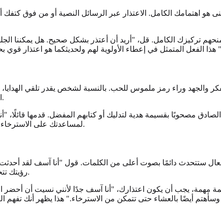
عنى هو اهتمامك الكامل. الاعتذار عبر الرسائل النصية أو من فوق كتف
وامنحهم تركيزك الكامل. قل، "أريد أن أعتذر بشكل صحيح. هل يمكننا ا
 هذا الفعل المتمثل في إعطاء الأولوية لهم ولحديثكما هو اعتذار قوي 
ا بالفكر والجهد وراء رمز ملموس للحب. بالنسبة لشخص يقدر تلقي الهدايا
الأمور. لا يجب أن تكون الهدية باهظة الثمن؛ بل يجب أن تكون مدروسة.
لصادق مصحوبًا بقسيمة هدية لتدليك أو كتابهم المفضل. قدمها قائلًا، "أن
لمساعدتك على الاسترخاء والشعور بالاهتمام." النية وراء الهدية هي ما يجعل الاعتذار يتردد صداه.
فعال ستتحدث دائمًا بصوت أعلى من الكلمات. قول "أنا آسف لقد أحدث
رؤيتك تتخذ المبادرة لتخفيف عبئهم وتصحيح خطئك من خلال مساعدة ملموسة.
مهمة مهمة، يجب أن يكون اعتذارك، "أنا آسف جدًا لأنني نسيت أن أحضر
 وسأهتم أيضًا بالعشاء حتى تتمكن من الاسترخاء." هذا يظهر أنك تفهم