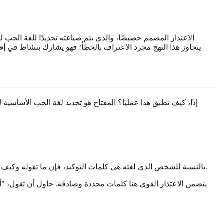
الاعتذار المصمم خصيصًا، والذي يتم صياغته تحديدًا للغة الحب لل
يتجاوز هذا النهج مجرد الاعتراف بالخطأ؛ فهو يشارك بنشاط في
إص
إذًا، كيف تطبق هذا عمليًا؟ المفتاح هو تحديد لغة الحب الأساسية ل
بالنسبة للشخص الذي لغته هي كلمات التوكيد، فإن ما تقوله وكيف تقوله أمر بالغ الأهمية. اعتذار سريع بـ "آسف" لن يكفي. يحتاجون إلى سماع الندم، وفهم أنك تدرك تأثير أفعالك، وأن تطمئنهم بحبك واحترامك.
يتضمن الاعتذار القوي هنا كلمات محددة وصادقة. حاول أن تقول، "