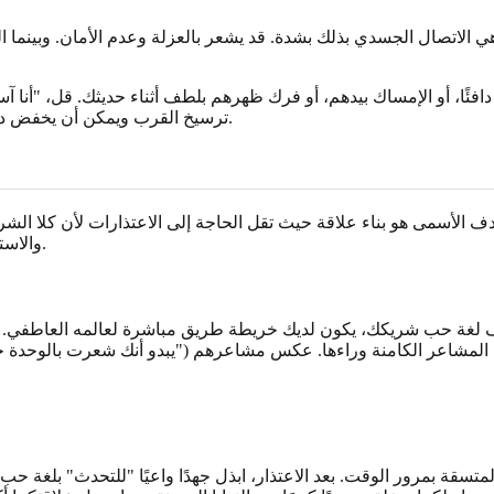
الاتصال الجسدي بذلك بشدة. قد يشعر بالعزلة وعدم الأمان. وبينما ا
دافئًا، أو الإمساك بيدهم، أو فرك ظهرهم بلطف أثناء حديثك. قل، "أنا 
ترسيخ القرب ويمكن أن يخفض دفاعاتهم على الفور، مما يجعلهم أكثر تقبلاً لكلماتك ويبدأ عملية الشفاء.
الهدف الأسمى هو بناء علاقة حيث تقل الحاجة إلى الاعتذارات لأن كلا الش
والاستماع النشط والنمو المستمر، وكل ذلك يتعزز بفهم لغات الحب الخمس.
ف لغة حب شريكك، يكون لديك خريطة طريق مباشرة لعالمه العاطفي. 
ية المتسقة بمرور الوقت. بعد الاعتذار، ابذل جهدًا واعيًا "للتحدث" بلغ