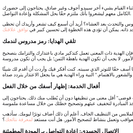
ك أثناء القيام بشيء آخر سيبدو أجوف وغير صادق. يحتاجون إلى حضورك
الكامل معهم ليشعروا بأنك ملتزم حقًا بحل المشكلة وإعادة التواصل.
لجلوس والتحدث بعد العشاء؟ أريد أن أسمع كيف تشعر وأريدك أن تحظى
بحد ذاته. يمكن أن تؤدي هذه الخطوة إلى تحسين كبير في
توافق علاقتك
تلقي الهدايا:
رمز مدروس
لندمك
، فإن الهدية ذات المعنى تعمل كتذكير مادي باعتذارك والتزامك بتصحيح
ا آسف حقًا للتوتر الذي سببته. كنت أفكر فيك وأردت أن أقدم لك شيئًا
أفعال الخدمة: إظهار أسفك من خلال
الفعل
ت فوضى" أقل معنى من تنظيفها دون أن يُطلب منك ذلك. يحتاجون إلى
 الملابس من التنظيف الجاف. أعلم أن ذلك أضاف توترًا ليومك. سأذهب
 العواقب وتعمل بنشاط لتصحيح الأمور. هل أنت مستعد
لمعرفة نتائجك
؟
الاتصال الجسدي: إعادة التواصل بـ
المودة المطمئنة