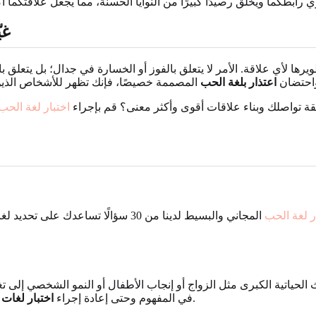
رابطكما ويخلق رصيدًا كبيرًا من النوايا الحسنة، مما يجعل علاقتكما أك
غي
طويرها لأي علاقة. الأمر لا يتعلق بالفوز أو الخسارة في جدال؛ بل يتعل
احتضان
اعتذار بلغة الحب
قة تواصلك وبناء علاقات أقوى وأكثر معنى؟ قم بإجراء
اختبار لغة الحب
ر لغة الحب
المجاني والبسيط لدينا من 30 سؤالًا ت
الحياتية الكبرى مثل الزواج أو إنجاب الأطفال أو النمو الشخصي إلى تغ
كل بضع سنوات لتظل على انسجام مع نفسك وشريكك.
في المفهوم وحتى إعادة إجراء
اختبار لغات