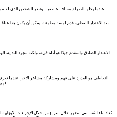
عندما يخلق الصراع مسافة عاطفية، يشعر الشخص الذي لغته هي 
بعد الاعتذار اللفظي، قدم لمسة مطمئنة. يمكن أن يكون هذا عناقًا 
الاعتذار الصادق والمقدم جيدًا هو أداة قوية، ولكنه مجرد البداية. 
التعاطف هو القدرة على فهم ومشاركة مشاعر الآخر. عندما تعر
فهم المشاعر الكامنة وراءها. عكس مشاعرهم ("يبدو أنك شعرت بالوحدة حقًا عندما فعلت ذلك") يظهر أنك تحاول حقًا رؤية الأمور من منظورهم.
تُعاد بناء الثقة التي تتضرر خلال النزاع من خلال الإجراءات الإيجاب