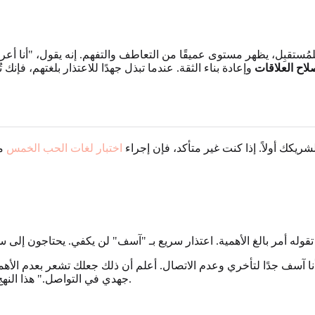
مُستقبِل، يظهر مستوى عميقًا من التعاطف والتفهم. إنه يقول، "أنا أعرف
لاح العلاقات
وإعادة بناء الثقة. عندما تبذل جهدًا للاعتذار بلغتهم، فإ
شريكك أولاً. إذا كنت غير متأكد، فإن إجراء
اختبار لغات الحب الخمس
مع
أنا آسف جدًا لتأخري وعدم الاتصال. أعلم أن ذلك جعلك تشعر بعدم ال
جهدي في التواصل." هذا النهج يؤكد مشاعرهم ويعيد تأكيد قيمتهم، وهو أمر بالغ الأهمية بالنسبة لهم.