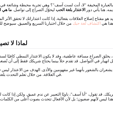
أو بالعبارة المخيفة "لا، أنت لست آسف"؟ وهي تجربة محبطة وشائعة في ا
ه. هنا يأتي دور
الاعتذار بلغة الحب
ليحوّل الصراع إلى تواصل.
ما هي 
هو مفتاح إصلاح العلاقات بفعالية. إذا كانت اعتذاراتك لا تحقق الأثر 
هذا هي
اكتشاف لغة حبك
لماذا لا تص
ذلك، يخلق الصراع مسافة عاطفية، وقد لا يكون الاعتذار النمطي كافيًا 
عران بالشعور بأنهما غير مفهومين والأذى. الهدف من الاعتذار ليس فق
في العلاقة. من خلال تعلم التحدث بلغة حب شريكك، يمكنك ضمان أن اعتذارك يصل حقًا ويبدأ عملية الشفاء.
كك. قد تقول، "أنا آسف"، ناويًا التعبير عن ندم عميق. ولكن إذا كان
ذا ليس لأنهم صعبون؛ بل لأن الأفعال تتحدث بصوت أعلى من الكلمات