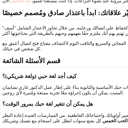
ثر مرونة عند نشوء النزاعات. إذا كنت مستعدًا للنمو،
ابدأ الاختبار
ّر علاقاتك: ابدأ باعتذار صادق ومُصمم خصيصًا
ق بالحفاظ على اتصالك ورعايته. من خلال تجاوز الاعتذار الشامل "آسف"
المجاني والسريع والثاقب اليوم لاكتشاف مفتاح فتح اتصال أعمق مع
كل شخص في حياتك.
قسم الأسئلة الشائعة
كيف أجد لغة حبي (ولغة شريكي)؟
ساعدك على تحديد لغات حبك الأساسية والثانوية بناءً على إطار عمل الدكتور غاري تشابمان
المثبت. يمكن أن يكون إجراؤه معًا تجربة ممتعة ومُنيرة لأي زوجين.
هل يمكن أن تتغير لغة حبك بمرور الوقت؟
يير أولوياتك واحتياجاتك العاطفية. من الممارسات الجيدة إعادة النظر
 الحب الخمس