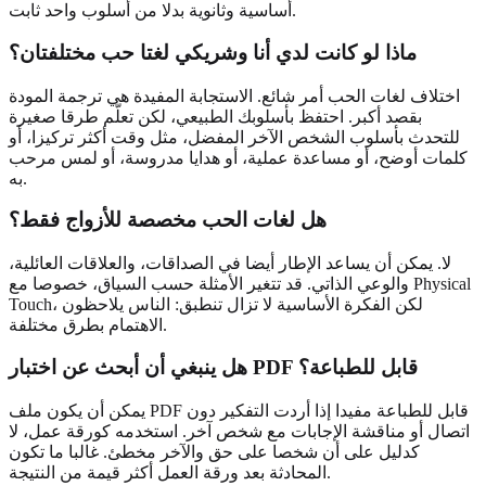
أساسية وثانوية بدلا من أسلوب واحد ثابت.
ماذا لو كانت لدي أنا وشريكي لغتا حب مختلفتان؟
اختلاف لغات الحب أمر شائع. الاستجابة المفيدة هي ترجمة المودة
بقصد أكبر. احتفظ بأسلوبك الطبيعي، لكن تعلّم طرقا صغيرة
للتحدث بأسلوب الشخص الآخر المفضل، مثل وقت أكثر تركيزا، أو
كلمات أوضح، أو مساعدة عملية، أو هدايا مدروسة، أو لمس مرحب
به.
هل لغات الحب مخصصة للأزواج فقط؟
لا. يمكن أن يساعد الإطار أيضا في الصداقات، والعلاقات العائلية،
والوعي الذاتي. قد تتغير الأمثلة حسب السياق، خصوصا مع Physical
Touch، لكن الفكرة الأساسية لا تزال تنطبق: الناس يلاحظون
الاهتمام بطرق مختلفة.
هل ينبغي أن أبحث عن اختبار PDF قابل للطباعة؟
يمكن أن يكون ملف PDF قابل للطباعة مفيدا إذا أردت التفكير دون
اتصال أو مناقشة الإجابات مع شخص آخر. استخدمه كورقة عمل، لا
كدليل على أن شخصا على حق والآخر مخطئ. غالبا ما تكون
المحادثة بعد ورقة العمل أكثر قيمة من النتيجة.