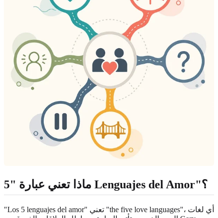
ماذا تعني عبارة "5 Lenguajes del Amor"؟
"Los 5 lenguajes del amor" تعني "the five love languages"، أي لغات