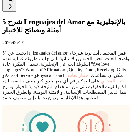
FAQ
شرح 5 Lenguajes del Amor بالإنجليزية مع
أمثلة ونصائح للاختبار
2026/06/17
إذا بحثت عن "5 lenguajes del amor"، فمن المحتمل أنك تريد شرحا
واضحا للغات الحب الخمس بالإسبانية، إلى جانب طريقة عملية لفهم
أسلوبك أنت. في الإنجليزية، تسمى الفكرة عادة "five love
languages": Words of Affirmation وQuality Time وReceiving Gifts
وActs of Service وPhysical Touch. يمكن أن يساعدك
اختبار لغات
الحب المجاني
على التفكير في أي منها يبدو أكثر معنى بالنسبة لك،
لكن القيمة الحقيقية تأتي من استخدام النتيجة كبداية للحوار. يشرح
هذا الدليل المصطلحات الإسبانية، والأمثلة اليومية، والطرق الحذرة
لتطبيق هذا الإطار من دون تحويله إلى تصنيف جامد.