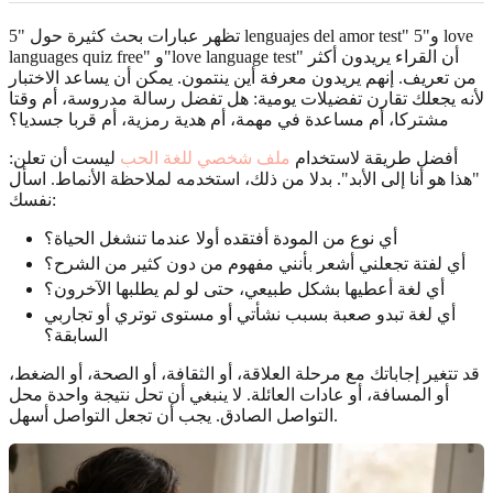
تظهر عبارات بحث كثيرة حول "5 lenguajes del amor test" و"5 love
languages quiz free" و"love language test" أن القراء يريدون أكثر
من تعريف. إنهم يريدون معرفة أين ينتمون. يمكن أن يساعد الاختبار
لأنه يجعلك تقارن تفضيلات يومية: هل تفضل رسالة مدروسة، أم وقتا
مشتركا، أم مساعدة في مهمة، أم هدية رمزية، أم قربا جسديا؟
أفضل طريقة لاستخدام
ملف شخصي للغة الحب
ليست أن تعلن:
"هذا هو أنا إلى الأبد". بدلا من ذلك، استخدمه لملاحظة الأنماط. اسأل
نفسك:
أي نوع من المودة أفتقده أولا عندما تنشغل الحياة؟
أي لفتة تجعلني أشعر بأنني مفهوم من دون كثير من الشرح؟
أي لغة أعطيها بشكل طبيعي، حتى لو لم يطلبها الآخرون؟
أي لغة تبدو صعبة بسبب نشأتي أو مستوى توتري أو تجاربي
السابقة؟
قد تتغير إجاباتك مع مرحلة العلاقة، أو الثقافة، أو الصحة، أو الضغط،
أو المسافة، أو عادات العائلة. لا ينبغي أن تحل نتيجة واحدة محل
التواصل الصادق. يجب أن تجعل التواصل أسهل.