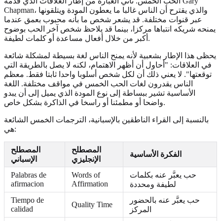
الحب الخمس. تأتي العبارة من إطار العلاقات الذي قدمه Gary
Chapman، والذي يقترح أن الناس غالبا ما يعطون المودة ويتلقونها
عبر قنوات مختلفة. قد يشعر شخص ما بأنه محبوب بعمق عندما
يمنحه شريكه انتباها مركزا، بينما قد يلاحظ شخص آخر الحب بوضوح
أكبر من خلال أفعال مساعدة أو كلمات لطيفة.
يحظى هذا الإطار بشعبية لأنه يمنح الناس لغة بسيطة لمشكلة شائعة
في العلاقات: "أحاول أن أظهر الاهتمام، لكنه لا يصل بالطريقة التي
توقعتها". لا يعني ذلك أن لكل شخص أسلوبا واحدا ثابتا فقط. معظم
الناس يقدرون لغات الحب الخمس في مواقف مختلفة. اللغة
الأساسية تشير ببساطة إلى نوع المودة الذي يميل إلى أن يبدو
واضحا أو مطمئنا أو راسخا في الذاكرة بشكل خاص.
بالنسبة إلى القراء الناطقين بالإسبانية، الترجمات الخمس الشائعة
هي:
المصطلح
المصطلح
الفكرة الأساسية
الإنجليزي
الإسباني
حب يعبَّر عنه بكلمات
Words of
Palabras de
afirmacion
Affirmation
لطيفة ومحددة
حب يعبَّر عنه بالحضور
Tiempo de
Quality Time
calidad
المركز