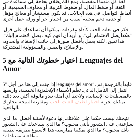
لغة كل منهما المفضلة، ومع ذلك يظلان بحاجة إلى مساعدة في
الثقة، أو ضغط المال، أو ضغوط التربية، أو مخاوف الحميمية، أو
أنماط التواصل. في هذه الحالات، قد يكون مستشار أو معالج مؤهل
أو خدمة دعم محلية أنسب من اختبار آخر أو ورقة عمل أخرى.
فكر في لغات الحب كأداة مفردات. يمكنها أن تساعدك على قول:
"هكذا يصل الاهتمام إلي"، و"أريد أن أفهم كيف يصل الاهتمام إليك".
هذا ثمين، لكنه يعمل بأفضل صورة إلى جانب الإصغاء، والحدود،
والإصلاح، والصبر، والمسؤولية المشتركة.
اختيار خطوتك التالية مع 5 Lenguajes del
Amor
إذا جئت إلى هنا من أجل "5 lenguajes del amor"، فابدأ بالترجمة، ثم
انتقل إلى التأمل الذاتي. تعلّم الأسماء الإنجليزية الخمسة، واربطها
بالمصطلحات الإسبانية، ولاحظ أي أمثلة تبدو مألوفة أكثر. بعد ذلك،
يمكنك تجربة
اختبار لطيف للغات الحب
ومقارنة النتيجة بتجاربك
الواقعية.
نتيجتك ليست حكما على علاقتك. إنها دعوة لأسئلة أفضل: ما الذي
يساعدني على الشعور بأنني محبوب؟ ما الذي يساعدك على الشعور
بأنك محبوب؟ ما الذي يمكننا ممارسته هذا الأسبوع بطريقة لطيفة
وواقعية ومتبادلة؟