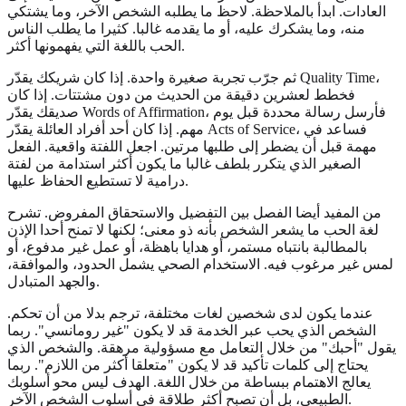
العادات. ابدأ بالملاحظة. لاحظ ما يطلبه الشخص الآخر، وما يشتكي
منه، وما يشكرك عليه، أو ما يقدمه غالبا. كثيرا ما يطلب الناس
الحب باللغة التي يفهمونها أكثر.
ثم جرّب تجربة صغيرة واحدة. إذا كان شريكك يقدّر Quality Time،
فخطط لعشرين دقيقة من الحديث من دون مشتتات. إذا كان
صديقك يقدّر Words of Affirmation، فأرسل رسالة محددة قبل يوم
مهم. إذا كان أحد أفراد العائلة يقدّر Acts of Service، فساعد في
مهمة قبل أن يضطر إلى طلبها مرتين. اجعل اللفتة واقعية. الفعل
الصغير الذي يتكرر بلطف غالبا ما يكون أكثر استدامة من لفتة
درامية لا تستطيع الحفاظ عليها.
من المفيد أيضا الفصل بين التفضيل والاستحقاق المفروض. تشرح
لغة الحب ما يشعر الشخص بأنه ذو معنى؛ لكنها لا تمنح أحدا الإذن
بالمطالبة بانتباه مستمر، أو هدايا باهظة، أو عمل غير مدفوع، أو
لمس غير مرغوب فيه. الاستخدام الصحي يشمل الحدود، والموافقة،
والجهد المتبادل.
عندما يكون لدى شخصين لغات مختلفة، ترجم بدلا من أن تحكم.
الشخص الذي يحب عبر الخدمة قد لا يكون "غير رومانسي". ربما
يقول "أحبك" من خلال التعامل مع مسؤولية مرهقة. والشخص الذي
يحتاج إلى كلمات تأكيد قد لا يكون "متعلقا أكثر من اللازم". ربما
يعالج الاهتمام ببساطة من خلال اللغة. الهدف ليس محو أسلوبك
الطبيعي، بل أن تصبح أكثر طلاقة في أسلوب الشخص الآخر.