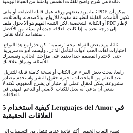
فائدة هي شرح واضح للفئات الخمس وأمثلة من الحياة اليومية.
ثانيا، يريد بعضهم ورقة عمل قابلة للطباعة أو ملف PDF. يمكن أن
تكون التأملات القابلة للطباعة مفيدة للأزواج، والأصدقاء، والعائلات،
أو الكتابة الشخصية. لكن التنبيه المهم هو ألا يحوّل ملف PDF الإطار
إلى درجة تحدد ما إذا كانت العلاقة جيدة أم سيئة. من الأفضل
استخدامه كأداة نقاش.
ثالثا، يريد بعض القراء نتيجة "رسمية". كن حذرا مع هذا التوقع.
اختبارات لغات الحب أدوات للتأمل الذاتي، وليست أدوات سريرية.
حتى الاختبار المصمم جيدا يعتمد على مزاجك الحالي، وتفسيرك
للأسئلة، وسياق علاقاتك.
رابعا، يبحث بعض القراء عن الكتاب أو نسخة كاملة قابلة للتنزيل.
عند التعلم من الملخصات، احترم حقوق النشر واستخدم مصادر
مشروعة. يمكن لمقال عملي أو اختبار أن يشرح المفهوم، لكنه لا
ينبغي أن يدعي أنه بديل للكتاب الأصلي أو للدعم المهني في
العلاقات.
كيفية استخدام 5 Lenguajes del Amor في
العلاقات الحقيقية
تصبح اللغات الخمس أكثر فائدة عندما تنتقل من التسميات إلى