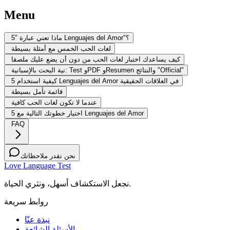
Menu
ماذا تعني عبارة "5 Lenguajes del Amor"؟
لغات الحب الخمس مع أمثلة بسيطة
كيف يساعدك اختبار لغات الحب من دون أن يضع عليك ملصقا
نية البحث بالإسبانية: Test وPDF وResumen والنتائج "Official"
كيفية استخدام 5 Lenguajes del Amor في العلاقات الحقيقية
قائمة تأمل بسيطة
عندما لا تكون لغات الحب كافية
اختيار خطوتك التالية مع 5 Lenguajes del Amor
FAQ
نحن نقدر ملاحظاتك
Love Language Test
نجعل الاستكشاف أسهل، ونثري الحياة.
روابط سريعة
نبذة عنّا
الأسئلة الشائعة