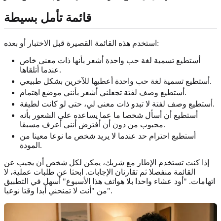
قائمة تأمل بسيطة
استخدم هذه القائمة القصيرة قبل الاختبار أو بعده:
أستطيع تسمية لغة حب واحدة أشعر بأنها ذات معنى خاص
عندما أتلقاها.
أستطيع تسمية لغة حب واحدة أعطيها للآخرين بشكل طبيعي.
أستطيع وصف لفتة تجعلني أشعر بأنني موضع اهتمام.
أستطيع وصف لفتة لا تبدو ذات معنى لي، حتى لو كانت لطيفة.
أستطيع أن أسأل شخصا ما عما يساعده على الشعور بأنه
محبوب من دون أن أفترض أنني أعرف مسبقا.
أستطيع احترام حد عندما لا يريد شخص ما نوعا معينا من
المودة.
إذا كنت تستخدم الإطار مع شريك، يمكن لكل شخص أن يجيب عن
القائمة منفصلا ثم تقارنان الإجابات. ابحثا عن طلبات عملية، لا
اتهامات. "أود عشاء واحدا بلا هواتف هذا الأسبوع" أسهل في التطبيق
من "أنت لا تمنحني أبدا وقتا نوعيا".