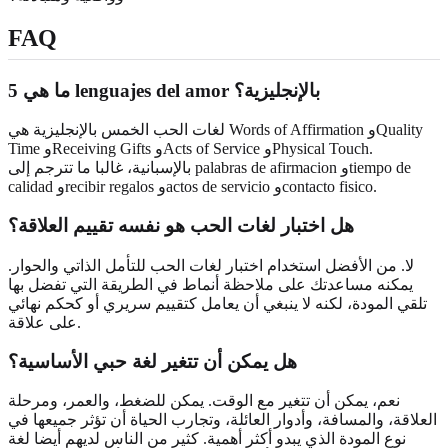
FAQ
ما هي 5 lenguajes del amor بالإنجليزية؟
لغات الحب الخمس بالإنجليزية هي Words of Affirmation وQuality
Time وReceiving Gifts وActs of Service وPhysical Touch.
بالإسبانية، غالبا ما تترجم إلى palabras de afirmacion وtiempo de
calidad وrecibir regalos وactos de servicio وcontacto fisico.
هل اختبار لغات الحب هو نفسه تقييم العلاقة؟
لا. من الأفضل استخدام اختبار لغات الحب للتأمل الذاتي والحوار.
يمكنه مساعدتك على ملاحظة أنماط في الطريقة التي تفضل بها
تلقي المودة، لكنه لا ينبغي أن يعامل كتقييم سريري أو كحكم نهائي
على علاقة.
هل يمكن أن تتغير لغة حبي الأساسية؟
نعم، يمكن أن تتغير مع الوقت. يمكن للضغط، والعمر، ومرحلة
العلاقة، والمسافة، وأدوار العائلة، وتجارب الحياة أن تؤثر جميعها في
نوع المودة الذي يبدو أكثر أهمية. كثير من الناس لديهم أيضا لغة