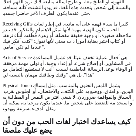
القهوة، أو الطبخ معا، أو طرح أسئلة متابعة لأنك تريد الفهم فعلا.
بالنسبة إلى شخص يتحدث هذه اللغة، قد يبدو التشتت كأنه مسافة،
حتى عندما يكون الطرف الآخر حاضرا جسديا.
Receiving Gifts كثيرا ما يساء فهمه على أنه مادية. في إطار لغات
الحب، تكون الهدية مهمة لأنها تمثل الاهتمام والتفكير. قد تبدو
ملاحظة صغيرة، أو وجبة خفيفة مفضلة، أو زهرة قُطفت أثناء نزهة،
أو كتاب اختير بعناية أمورا ذات معنى لأنها تقول: "كنت أفكر فيك
عندما لم تكن أمامي".
Acts of Service هي أفعال عملية تخفف عبئا. قد تشمل المساعدة
في المشاوير، أو إصلاح شيء، أو إعداد وجبة، أو تولي مهمة مرهقة،
أو الوفاء بوعد. الرسالة العاطفية ليست "أنت لا تستطيع التعامل مع
هذا". بل هي "وقتك وطاقتك مهمان بالنسبة لي".
Physical Touch يشمل اللمس الحنون والمناسب، مثل إمساك
اليدين، والعناق، ووضع يد على الكتف، والاحتضان، أو الجلوس بقرب.
السياق والموافقة ضروريان. لا ينبغي افتراض اللمس أو المطالبة به
أو استخدامه للضغط على شخص ما. عندما يكون مرحبا به، يمكنه أن
ينقل الدفء بسرعة وبهدوء.
كيف يساعدك اختبار لغات الحب من دون أن
يضع عليك ملصقا