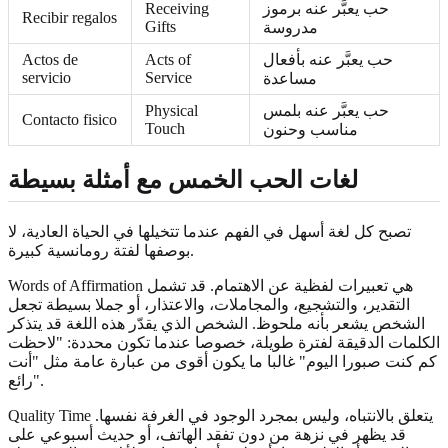
حب يعبَّر عنه برموز
Receiving
Recibir regalos
Gifts
مدروسة
حب يعبَّر عنه بأفعال
Acts of
Actos de
servicio
Service
مساعدة
حب يعبَّر عنه بلمس
Physical
Contacto fisico
Touch
مناسب وحنون
لغات الحب الخمس مع أمثلة بسيطة
تصبح كل لغة أسهل في الفهم عندما تتخيلها في الحياة العادية، لا
بوصفها لفتة رومانسية كبيرة.
Words of Affirmation هي تعبيرات لفظية عن الاهتمام. قد تشمل
التقدير، والتشجيع، والمجاملات، والاعتذار، أو جملا بسيطة تجعل
الشخص يشعر بأنه ملحوظ. الشخص الذي يقدّر هذه اللغة قد يتذكر
الكلمات الدقيقة لفترة طويلة، خصوصا عندما تكون محددة: "لاحظت
كم كنت صبورا اليوم" غالبا ما يكون أقوى من عبارة عامة مثل "أنت
رائع".
Quality Time يتعلق بالانتباه، وليس بمجرد الوجود في الغرفة نفسها.
قد يظهر في نزهة من دون تفقد الهاتف، أو حديث أسبوعي على