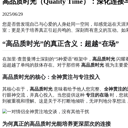
高品质时光（Quality Time）：深化连
2025/06/29
您是否曾发现自己与心爱的人身处同一空间，却感觉远在天涯
室；更是关于培养真正引起共鸣的、深刻而有意义的互动。如
“高品质时光”的真正含义：超越“在场”
在加里·查普曼博士深刻的“5种爱语”框架中，
高品质时光
闪耀
远超越了单纯的肢体存在。对于那些将
高品质时光
视为主要爱
高品质时光的核心：全神贯注与专注投入
其核心在于，
高品质时光
意味着给予他人您完整、
全神贯注的
行眼神交流，并真心投入。当您提供这种
专注的在场
时，您就
到被重视和理解。这是关于不打断地倾听，无评判地分享想法
为何真正的高品质时光能培养更深层次的连接