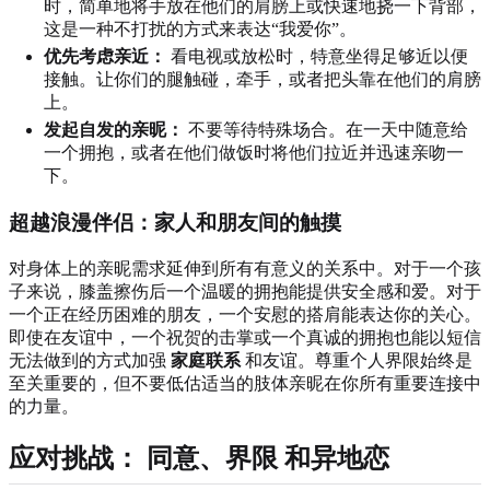
时，简单地将手放在他们的肩膀上或快速地挠一下背部，
这是一种不打扰的方式来表达“我爱你”。
优先考虑亲近：
看电视或放松时，特意坐得足够近以便
接触。让你们的腿触碰，牵手，或者把头靠在他们的肩膀
上。
发起自发的亲昵：
不要等待特殊场合。在一天中随意给
一个拥抱，或者在他们做饭时将他们拉近并迅速亲吻一
下。
超越浪漫伴侣：家人和朋友间的触摸
对身体上的亲昵需求延伸到所有有意义的关系中。对于一个孩
子来说，膝盖擦伤后一个温暖的拥抱能提供安全感和爱。对于
一个正在经历困难的朋友，一个安慰的搭肩能表达你的关心。
即使在友谊中，一个祝贺的击掌或一个真诚的拥抱也能以短信
无法做到的方式加强
家庭联系
和友谊。尊重个人界限始终是
至关重要的，但不要低估适当的肢体亲昵在你所有重要连接中
的力量。
应对挑战：
同意
、
界限
和异地恋