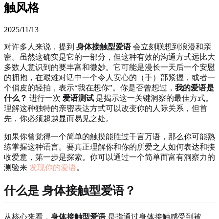
触风格
2025/11/13
对许多人来说，提到
身体接触型爱语
会立刻联想到浪漫和亲
密。虽然这确实是它的一部分，但这种有效的沟通方式远比大
多数人意识到的要丰富和微妙。它可能是漫长一天后一个安慰
的拥抱，在艰难对话中一个令人安心的（手）部紧握，或者一
个俏皮的轻拍，表示“我在想你”。你是否曾想过，
我的爱语是
什么？
进行一次
爱语测试
是揭示这一关键洞察的最佳方式。
理解这种独特的亲密表达方式可以改变你的人际关系，但首
先，你必须超越显而易见之处。
如果你曾觉得一个简单的触摸能胜过千言万语，那么你可能熟
练掌握这种语言。要真正理解你和你的所爱之人如何表达和接
收爱意，第一步是探索。你可以通过一个简单而富有洞察力的
测验来
发现你的爱语
。
什么是
身体接触型爱语
？
从核心来看，
身体接触型爱语
是指通过身体接触感受到被