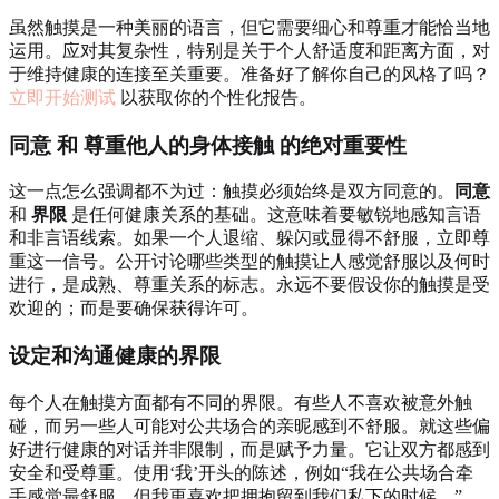
虽然触摸是一种美丽的语言，但它需要细心和尊重才能恰当地
运用。应对其复杂性，特别是关于个人舒适度和距离方面，对
于维持健康的连接至关重要。准备好了解你自己的风格了吗？
立即开始测试
以获取你的个性化报告。
同意
和
尊重他人的身体接触
的绝对重要性
这一点怎么强调都不为过：触摸必须始终是双方同意的。
同意
和
界限
是任何健康关系的基础。这意味着要敏锐地感知言语
和非言语线索。如果一个人退缩、躲闪或显得不舒服，立即尊
重这一信号。公开讨论哪些类型的触摸让人感觉舒服以及何时
进行，是成熟、尊重关系的标志。永远不要假设你的触摸是受
欢迎的；而是要确保获得许可。
设定和沟通健康的界限
每个人在触摸方面都有不同的界限。有些人不喜欢被意外触
碰，而另一些人可能对公共场合的亲昵感到不舒服。就这些偏
好进行健康的对话并非限制，而是赋予力量。它让双方都感到
安全和受尊重。使用‘我’开头的陈述，例如“我在公共场合牵
手感觉最舒服，但我更喜欢把拥抱留到我们私下的时候。”