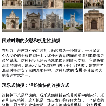
困难时期的安慰和抚慰性触摸
在压力、悲伤或不确定时刻，触摸成为一种锚定。一只坚定、
令人安心的手放在肩膀上，比任何善意的陈词滥调都能提供更
多的慰藉。这种触摸无需言语就能传达同情和支持。它是吸收
泪水的拥抱，是表示“我与你同在”的（手）部紧握，是在世界
混乱时提供安全感的温柔拥抱。这种形式的
安慰
是其最强大
的表达方式之一。
玩乐式触摸：轻松愉快的连接方式
连接并不总是严肃的。玩乐式触摸旨在培养关系中的快乐、乐
趣和轻松精神。这可以是一场自发的挠痒痒大战，一个俏皮的
轻推，厨房里的欢快舞蹈，或者走路时挽着手臂。这些
玩乐