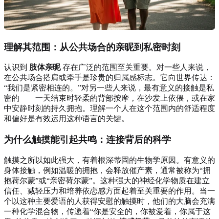
理解其范围：从公共场合的亲昵到私密时刻
认识到
肢体亲昵
存在广泛的范围至关重要。对一些人来说，
在公共场合搭肩或牵手是珍贵的归属感标志。它向世界传达：
“我们是紧密相连的。”对另一些人来说，最有意义的接触是私
密的——一天结束时轻柔的背部按摩，在沙发上依偎，或在家
中安静时刻的持久拥抱。理解一个人在这个范围内的舒适程度
和偏好是有效运用这种语言的关键。
为什么触摸能引起共鸣：连接背后的科学
触摸之所以如此强大，有着根深蒂固的生物学原因。有意义的
身体接触，例如温暖的拥抱，会释放催产素，通常被称为“拥
抱荷尔蒙”或“亲密荷尔蒙”。这种强大的神经化学物质在建立
信任、减轻压力和培养依恋感方面起着至关重要的作用。当一
个以这种主要爱语的人获得安慰的触摸时，他们的大脑会充满
一种化学混合物，传递着“你是安全的，你被爱着，你属于这