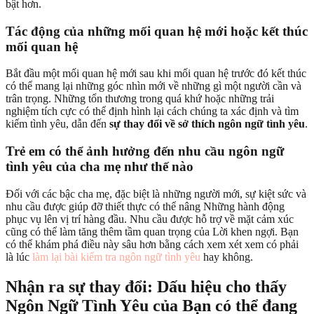
bật hơn.
Tác động của những mối quan hệ mới hoặc kết thúc
mối quan hệ
Bắt đầu một mối quan hệ mới sau khi mối quan hệ trước đó kết thúc
có thể mang lại những góc nhìn mới về những gì một người cần và
trân trọng. Những tổn thương trong quá khứ hoặc những trải
nghiệm tích cực có thể định hình lại cách chúng ta xác định và tìm
kiếm tình yêu, dẫn đến
sự thay đổi về sở thích ngôn ngữ tình yêu
.
Trẻ em có thể ảnh hưởng đến nhu cầu ngôn ngữ
tình yêu của cha mẹ như thế nào
Đối với các bậc cha mẹ, đặc biệt là những người mới, sự kiệt sức và
nhu cầu được giúp đỡ thiết thực có thể nâng Những hành động
phục vụ lên vị trí hàng đầu. Nhu cầu được hỗ trợ về mặt cảm xúc
cũng có thể làm tăng thêm tầm quan trọng của Lời khen ngợi. Bạn
có thể khám phá điều này sâu hơn bằng cách xem xét xem có phải
là lúc
làm lại bài kiểm tra ngôn ngữ tình yêu
hay không.
Nhận ra sự thay đổi: Dấu hiệu cho thấy
Ngôn Ngữ Tình Yêu của Bạn có thể đang