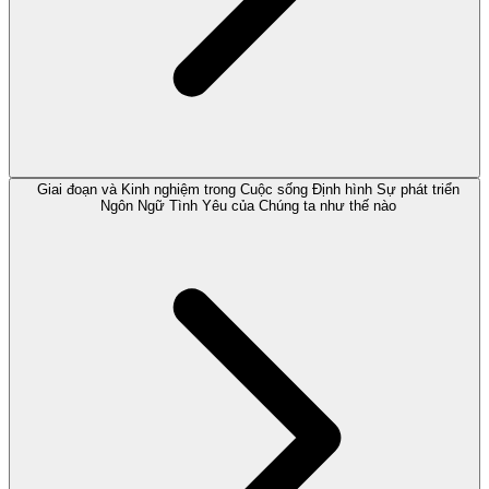
Giai đoạn và Kinh nghiệm trong Cuộc sống Định hình Sự phát triển
Ngôn Ngữ Tình Yêu của Chúng ta như thế nào