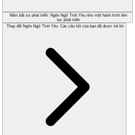
Nắm bắt sự phát triển: Ngôn Ngữ Tình Yêu như một hành trình liên
tục phát triển
Thay đổi Ngôn Ngữ Tình Yêu: Các câu hỏi của bạn đã được trả lời