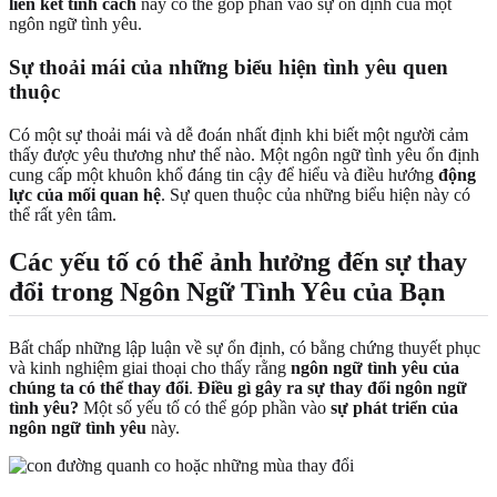
liên kết tính cách
này có thể góp phần vào sự ổn định của một
ngôn ngữ tình yêu.
Sự thoải mái của những biểu hiện tình yêu quen
thuộc
Có một sự thoải mái và dễ đoán nhất định khi biết một người cảm
thấy được yêu thương như thế nào. Một ngôn ngữ tình yêu ổn định
cung cấp một khuôn khổ đáng tin cậy để hiểu và điều hướng
động
lực của mối quan hệ
. Sự quen thuộc của những biểu hiện này có
thể rất yên tâm.
Các yếu tố có thể ảnh hưởng đến sự thay
đổi trong Ngôn Ngữ Tình Yêu của Bạn
Bất chấp những lập luận về sự ổn định, có bằng chứng thuyết phục
và kinh nghiệm giai thoại cho thấy rằng
ngôn ngữ tình yêu của
chúng ta có thể thay đổi
.
Điều gì gây ra sự thay đổi ngôn ngữ
tình yêu?
Một số yếu tố có thể góp phần vào
sự phát triển của
ngôn ngữ tình yêu
này.