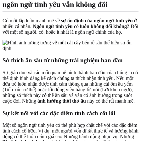
ngôn ngữ tình yêu vẫn không đổi
Có một lập luận mạnh mẽ về
sự ổn định của ngôn ngữ tình yêu
ở
nhiều cá nhân.
Ngôn ngữ tình yêu có luôn không đổi không?
Đối
với một số người, có, hoặc ít nhất là ngôn ngữ chính của họ.
Sở thích ăn sâu từ những trải nghiệm ban đầu
Sự giáo dục và các mối quan hệ hình thành ban đầu của chúng ta có
thể định hình đáng kể cách chúng ta thích nhận tình yêu. Nếu một
đứa trẻ luôn nhận được tình cảm thông qua những cái ôm âu yếm
(Tiếp xúc cơ thể) hoặc lời động viên bằng lời nói (Lời khen ngợi),
những sở thích này có thể ăn sâu và vẫn có ảnh hưởng trong suốt
cuộc đời. Những
ảnh hưởng thời thơ ấu
này có thể rất mạnh mẽ.
Sự kết nối với các đặc điểm tính cách cốt lõi
Một số ngôn ngữ tình yêu có thể phù hợp chặt chẽ với các đặc điểm
tính cách cố hữu. Ví dụ, một người vốn dĩ rất thực tế và hướng hành
động có thể luôn đánh giá cao Những hành động phục vụ. Những