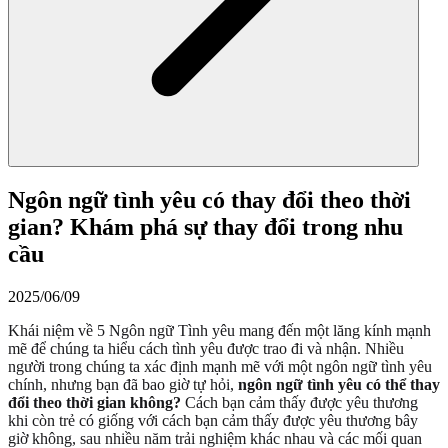
Ngôn ngữ tình yêu có thay đổi theo thời
gian? Khám phá sự thay đổi trong nhu
cầu
2025/06/09
Khái niệm về 5 Ngôn ngữ Tình yêu mang đến một lăng kính mạnh
mẽ để chúng ta hiểu cách tình yêu được trao đi và nhận. Nhiều
người trong chúng ta xác định mạnh mẽ với một ngôn ngữ tình yêu
chính, nhưng bạn đã bao giờ tự hỏi,
ngôn ngữ tình yêu có thể thay
đổi theo thời gian không?
Cách bạn cảm thấy được yêu thương
khi còn trẻ có giống với cách bạn cảm thấy được yêu thương bây
giờ không, sau nhiều năm trải nghiệm khác nhau và các mối quan