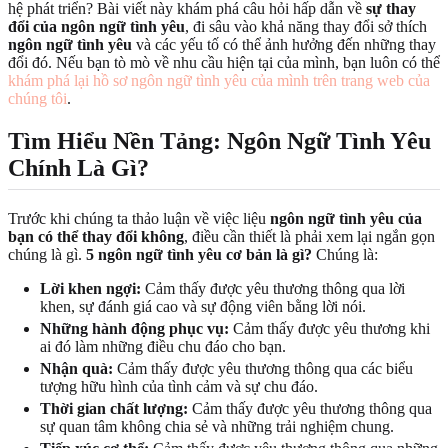
hệ phát triển? Bài viết này khám phá câu hỏi hấp dẫn về
sự thay
đổi của ngôn ngữ tình yêu
, đi sâu vào khả năng thay đổi sở thích
ngôn ngữ tình yêu
và các yếu tố có thể ảnh hưởng đến những thay
đổi đó. Nếu bạn tò mò về nhu cầu hiện tại của mình, bạn luôn có thể
khám phá lại hồ sơ ngôn ngữ tình yêu của mình trên trang web của
chúng tôi
.
Tìm Hiểu Nền Tảng: Ngôn Ngữ Tình Yêu
Chính Là Gì?
Trước khi chúng ta thảo luận về việc liệu
ngôn ngữ tình yêu của
bạn có thể thay đổi không
, điều cần thiết là phải xem lại ngắn gọn
chúng là gì.
5 ngôn ngữ tình yêu cơ bản là gì?
Chúng là:
Lời khen ngợi:
Cảm thấy được yêu thương thông qua lời
khen, sự đánh giá cao và sự động viên bằng lời nói.
Những hành động phục vụ:
Cảm thấy được yêu thương khi
ai đó làm những điều chu đáo cho bạn.
Nhận quà:
Cảm thấy được yêu thương thông qua các biểu
tượng hữu hình của tình cảm và sự chu đáo.
Thời gian chất lượng:
Cảm thấy được yêu thương thông qua
sự quan tâm không chia sẻ và những trải nghiệm chung.