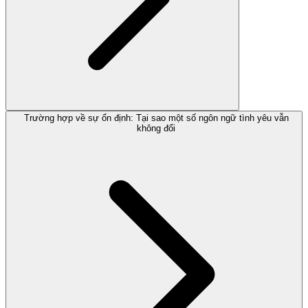
Trường hợp về sự ổn định: Tại sao một số ngôn ngữ tình yêu vẫn
không đổi