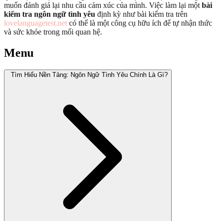
muốn đánh giá lại nhu cầu cảm xúc của mình. Việc làm lại một
bài
kiểm tra ngôn ngữ tình yêu
định kỳ như bài kiểm tra trên
lovelanguagetest.net
có thể là một công cụ hữu ích để tự nhận thức
và sức khỏe trong mối quan hệ.
Menu
Tìm Hiểu Nền Tảng: Ngôn Ngữ Tình Yêu Chính Là Gì?