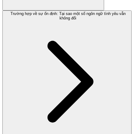
Trường hợp về sự ổn định: Tại sao một số ngôn ngữ tình yêu vẫn
không đổi