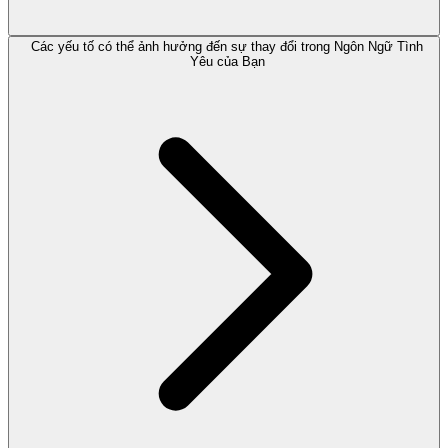
Các yếu tố có thể ảnh hưởng đến sự thay đổi trong Ngôn Ngữ Tình
Yêu của Bạn