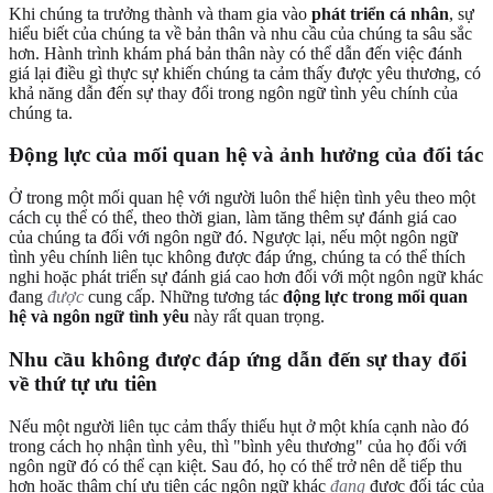
Khi chúng ta trưởng thành và tham gia vào
phát triển cá nhân
, sự
hiểu biết của chúng ta về bản thân và nhu cầu của chúng ta sâu sắc
hơn. Hành trình khám phá bản thân này có thể dẫn đến việc đánh
giá lại điều gì thực sự khiến chúng ta cảm thấy được yêu thương, có
khả năng dẫn đến sự thay đổi trong ngôn ngữ tình yêu chính của
chúng ta.
Động lực của mối quan hệ và ảnh hưởng của đối tác
Ở trong một mối quan hệ với người luôn thể hiện tình yêu theo một
cách cụ thể có thể, theo thời gian, làm tăng thêm sự đánh giá cao
của chúng ta đối với ngôn ngữ đó. Ngược lại, nếu một ngôn ngữ
tình yêu chính liên tục không được đáp ứng, chúng ta có thể thích
nghi hoặc phát triển sự đánh giá cao hơn đối với một ngôn ngữ khác
đang
được
cung cấp. Những tương tác
động lực trong mối quan
hệ và ngôn ngữ tình yêu
này rất quan trọng.
Nhu cầu không được đáp ứng dẫn đến sự thay đổi
về thứ tự ưu tiên
Nếu một người liên tục cảm thấy thiếu hụt ở một khía cạnh nào đó
trong cách họ nhận tình yêu, thì "bình yêu thương" của họ đối với
ngôn ngữ đó có thể cạn kiệt. Sau đó, họ có thể trở nên dễ tiếp thu
hơn hoặc thậm chí ưu tiên các ngôn ngữ khác
đang
được đối tác của