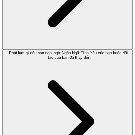
Phải làm gì nếu bạn nghi ngờ Ngôn Ngữ Tình Yêu của bạn hoặc đối
tác của bạn đã thay đổi