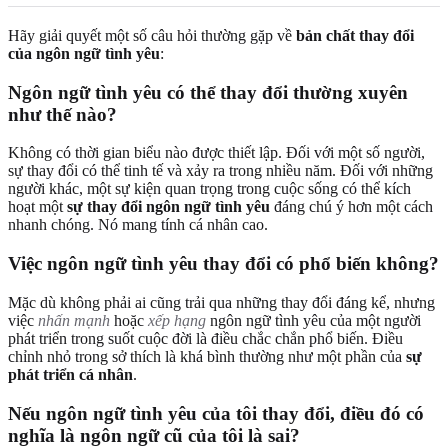
Hãy giải quyết một số câu hỏi thường gặp về
bản chất thay đổi
của ngôn ngữ tình yêu
:
Ngôn ngữ tình yêu có thể thay đổi thường xuyên
như thế nào?
Không có thời gian biểu nào được thiết lập. Đối với một số người,
sự thay đổi có thể tinh tế và xảy ra trong nhiều năm. Đối với những
người khác, một sự kiện quan trọng trong cuộc sống có thể kích
hoạt một
sự thay đổi ngôn ngữ tình yêu
đáng chú ý hơn một cách
nhanh chóng. Nó mang tính cá nhân cao.
Việc ngôn ngữ tình yêu thay đổi có phổ biến không?
Mặc dù không phải ai cũng trải qua những thay đổi đáng kể, nhưng
việc
nhấn mạnh
hoặc
xếp hạng
ngôn ngữ tình yêu của một người
phát triển trong suốt cuộc đời là điều chắc chắn phổ biến. Điều
chỉnh nhỏ trong sở thích là khá bình thường như một phần của
sự
phát triển cá nhân
.
Nếu ngôn ngữ tình yêu của tôi thay đổi, điều đó có
nghĩa là ngôn ngữ cũ của tôi là sai?