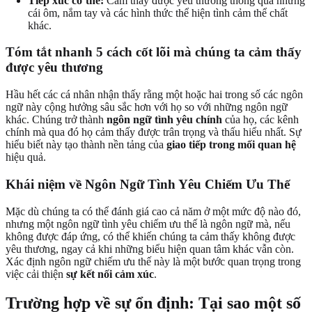
Tiếp xúc cơ thể:
Cảm thấy được yêu thương thông qua những
cái ôm, nắm tay và các hình thức thể hiện tình cảm thể chất
khác.
Tóm tắt nhanh 5 cách cốt lõi mà chúng ta cảm thấy
được yêu thương
Hầu hết các cá nhân nhận thấy rằng một hoặc hai trong số các ngôn
ngữ này cộng hưởng sâu sắc hơn với họ so với những ngôn ngữ
khác. Chúng trở thành
ngôn ngữ tình yêu chính
của họ, các kênh
chính mà qua đó họ cảm thấy được trân trọng và thấu hiểu nhất. Sự
hiểu biết này tạo thành nền tảng của
giao tiếp trong mối quan hệ
hiệu quả.
Khái niệm về Ngôn Ngữ Tình Yêu Chiếm Ưu Thế
Mặc dù chúng ta có thể đánh giá cao cả năm ở một mức độ nào đó,
nhưng một ngôn ngữ tình yêu chiếm ưu thế là ngôn ngữ mà, nếu
không được đáp ứng, có thể khiến chúng ta cảm thấy không được
yêu thương, ngay cả khi những biểu hiện quan tâm khác vẫn còn.
Xác định ngôn ngữ chiếm ưu thế này là một bước quan trọng trong
việc cải thiện
sự kết nối cảm xúc
.
Trường hợp về sự ổn định: Tại sao một số