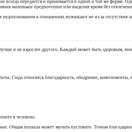
не всегда передается и принимается в одной и той же форме. О
омнив маленькое предпочтение или выделив время без отвлечени
ие недопонимания в отношениях возникают не из-за отсутствия з
 лучше и не взрослее другого. Каждый может быть здоровым, вн
оты. Сюда относятся благодарность, ободрение, комплименты, 
ените в человеке.
етные. Общая похвала может звучать пустовато. Точная благодар