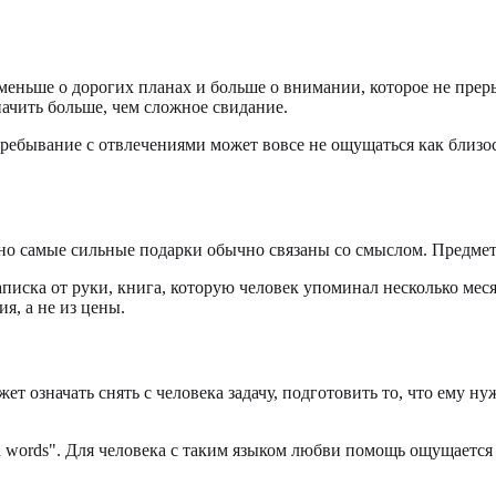
меньше о дорогих планах и больше о внимании, которое не прер
значить больше, чем сложное свидание.
 пребывание с отвлечениями может вовсе не ощущаться как близ
о самые сильные подарки обычно связаны со смыслом. Предмет с
ска от руки, книга, которую человек упоминал несколько месяц
я, а не из цены.
жет означать снять с человека задачу, подготовить то, что ему 
han words". Для человека с таким языком любви помощь ощущается