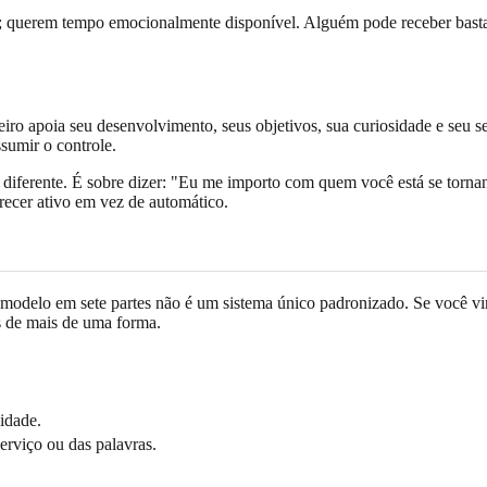
 querem tempo emocionalmente disponível. Alguém pode receber bastante
ro apoia seu desenvolvimento, seus objetivos, sua curiosidade e seu s
ssumir o controle.
 diferente. É sobre dizer: "Eu me importo com quem você está se torna
recer ativo em vez de automático.
odelo em sete partes não é um sistema único padronizado. Se você vir l
as de mais de uma forma.
idade.
erviço ou das palavras.