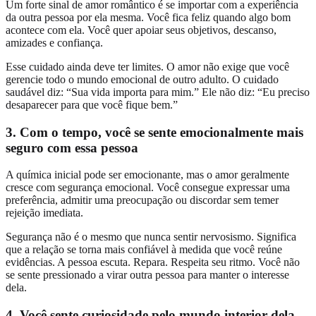
Um forte sinal de amor romântico é se importar com a experiência
da outra pessoa por ela mesma. Você fica feliz quando algo bom
acontece com ela. Você quer apoiar seus objetivos, descanso,
amizades e confiança.
Esse cuidado ainda deve ter limites. O amor não exige que você
gerencie todo o mundo emocional de outro adulto. O cuidado
saudável diz: “Sua vida importa para mim.” Ele não diz: “Eu preciso
desaparecer para que você fique bem.”
3. Com o tempo, você se sente emocionalmente mais
seguro com essa pessoa
A química inicial pode ser emocionante, mas o amor geralmente
cresce com segurança emocional. Você consegue expressar uma
preferência, admitir uma preocupação ou discordar sem temer
rejeição imediata.
Segurança não é o mesmo que nunca sentir nervosismo. Significa
que a relação se torna mais confiável à medida que você reúne
evidências. A pessoa escuta. Repara. Respeita seu ritmo. Você não
se sente pressionado a virar outra pessoa para manter o interesse
dela.
4. Você sente curiosidade pelo mundo interior dela