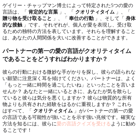
ゲイリー・チャップマン博士によって特定された5つの愛の
言語は、「
肯定的な言葉
」、「
クオリティタイム
」、「
贈り物を受け取ること
」、「
奉仕の行動
」、そして「
身体
的な接触
」です。それぞれが、個人が愛を表現し、受け取
るための独特の方法を表しています。それらを理解すること
は、あなたの人間関係を大いに改善することができます。
パートナーの第一の愛の言語がクオリティタイム
であることをどうすればわかりますか？
彼らの行動における微妙な手がかりを探し、彼らの語られな
い願望に注意深く耳を傾けてください。パートナーは、よく
「もっと一緒に時間を過ごしたいね」といったことを言いま
せんか？ あなたと一緒にいるときに、あなたが気を散らし
ていると彼らは気分を悪くしますか？ 彼らは物質的な所有
物よりも共有された経験をはるかに重視しますか？ これら
はすべて、「
クオリティタイム
」がパートナーの第一の愛
の言語である可能性が強いことを示す強い兆候です。確実な
方法を知るには、彼らに
愛の言語クイズを受ける
ように勧め
ることです！