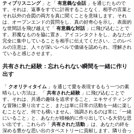
ティブリスニング
」と「
有意義な会話
」を通じたもので
す。それは、返事をすでに計画することなく、相手の言葉と
それ以外の合図の両方を真に聞くことを意味します。それ
は、オープンエンドの質問をし、真の好奇心を示し、表面的
な世間話を飛び越えて「
有意義な対話
」に飛び込むことで
す。邪魔なものを脇に置き、アイコンタクトをし、あなたが
完全に集中していることを相手に伝えてください。このレベ
ルの注意は、人々が深いレベルで価値を認められ、理解され
ていると感じさせます。
共有された経験：忘れられない瞬間を一緒に作り
出す
「
クオリティタイム
」を通じて愛を表現するもう一つの素
晴らしい方法は、「
共有された経験
」に飛び込むことで
す。それは、共通の趣味を追求すること、エキサイティング
な冒険に乗り出すこと、または単に日常の活動を一緒に楽し
むことなど、何でも構いません。強調されるのは常に「一緒
にいること」と、あなたが積極的に作り出している大切な思
い出です。これらの「
共有された活動
」は、あなたの絆を
深める豊かな思い出のタペストリーに貢献します。隣り合っ