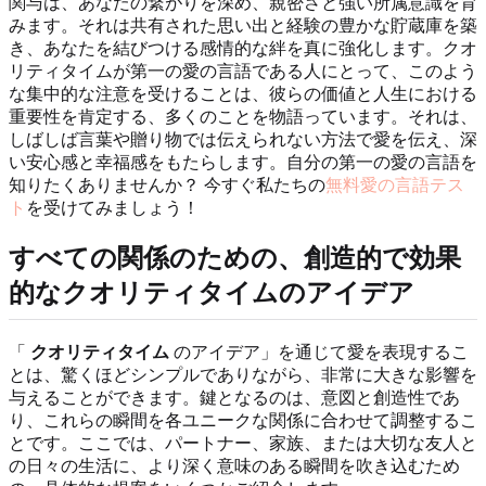
関与は、あなたの繋がりを深め、親密さと強い所属意識を育
みます。それは共有された思い出と経験の豊かな貯蔵庫を築
き、あなたを結びつける感情的な絆を真に強化します。クオ
リティタイムが第一の愛の言語である人にとって、このよう
な集中的な注意を受けることは、彼らの価値と人生における
重要性を肯定する、多くのことを物語っています。それは、
しばしば言葉や贈り物では伝えられない方法で愛を伝え、深
い安心感と幸福感をもたらします。自分の第一の愛の言語を
知りたくありませんか？ 今すぐ私たちの
無料愛の言語テス
ト
を受けてみましょう！
すべての関係のための、創造的で効果
的なクオリティタイムのアイデア
「
クオリティタイム
のアイデア」を通じて愛を表現するこ
とは、驚くほどシンプルでありながら、非常に大きな影響を
与えることができます。鍵となるのは、意図と創造性であ
り、これらの瞬間を各ユニークな関係に合わせて調整するこ
とです。ここでは、パートナー、家族、または大切な友人と
の日々の生活に、より深く意味のある瞬間を吹き込むため