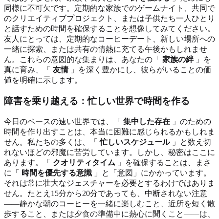
同様に不可欠です。定期的な家族でのゲームナイト、共同で
のクリエイティブプロジェクト、または子供たち一人ひとり
と話すための時間を確保することを想像してみてください。
友人にとっては、定期的なコーヒーデート、新しい場所への
一緒に探索、または共有の情熱に充てる午後かもしれませ
ん。これらの意図的な集まりは、あなたの「
家族の絆
」を
真に育み、「
友情
」を深く豊かにし、彼らがいることの価
値を明確に示します。
障害を乗り越える：忙しい世界で時間を作る
今日のペースの速い世界では、「
集中した存在
」のための
時間を作り出すことは、本当に困難に感じられるかもしれま
せん。私たちの多くは、「
忙しいスケジュール
」と数え切
れないほどの邪魔に苦労しています。しかし、秘密はここに
あります。「
クオリティタイム
」を確保することは、まさ
に「
時間を優先する意識
」と「意図」にかかっています。
それは常に壮大なジェスチャーを必要とするわけではありま
せん。たとえ15分から20分であっても、中断されない注意
――静かな朝のコーヒーを一緒に楽しむこと、近所を短く散
歩すること、または夕食の準備中に熱心に聞くこと――は、