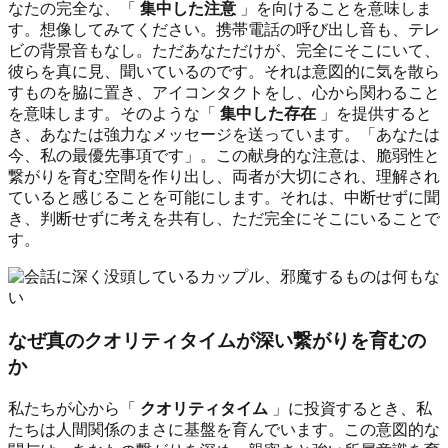
なたの完全な、「
集中した注意
」を向けることを意味しま
す。想像してみてください。携帯電話の呼び出し音も、テレ
ビの背景音もなし。ただあなただけが、完全にそこにいて、
彼らを真に見、聞いているのです。それは意図的に気を散ら
すものを脇に置き、アイコンタクトをし、心から関わること
を意味します。そのような「
集中した存在
」を提供すると
き、あなたは強力なメッセージを送っています。「あなたは
今、私の最優先事項です」。この献身的な注意は、脆弱性と
繋がりを育む空間を作り出し、両者が大切にされ、理解され
ていると感じることを可能にします。それは、中断せずに聞
き、判断せずに考えを共有し、ただ完全にそこにいることで
す。
なぜ真のクオリティタイムが深い繋がりを育むの
か
私たちが心から「
クオリティタイム
」に投資するとき、私
たちは人間関係のまさに基盤を育んでいます。この意図的な