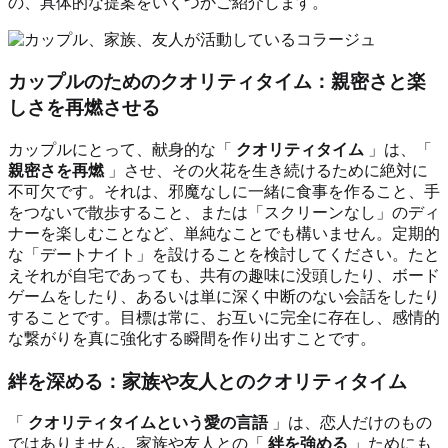
の、具体的な提案をいくつかご紹介します。
カップルのためのクオリティタイム：親密さと楽
しさを再燃させる
カップルにとって、献身的な「
クオリティタイム
」は、「
親密さを再燃
」させ、その火花を生き続けるために絶対に
不可欠です。それは、邪魔なしに一緒に食事を作ること、手
をつないで散歩すること、または「スクリーンなし」のディ
ナーを楽しむことなど、単純なことでも構いません。定期的
な「デートナイト」を設けることを検討してください。たと
えそれが自宅であっても、共有の趣味に没頭したり、ボード
ゲームをしたり、あるいは単に深く中断のない会話をしたり
することです。目標は常に、お互いに完全に存在し、感情的
な繋がりを真に強化する瞬間を作り出すことです。
絆を深める：家族や友人とのクオリティタイム
「
クオリティタイムという愛の言語
」は、恋人だけのもの
ではありません。家族や友人との「
絆を強める
」ためにも