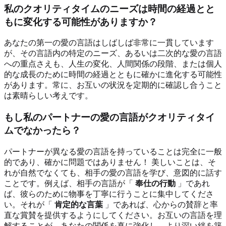
私のクオリティタイムのニーズは時間の経過とと
もに変化する可能性がありますか？
あなたの第一の愛の言語はしばしば非常に一貫しています
が、その言語内の特定のニーズ、あるいは二次的な愛の言語
への重点さえも、人生の変化、人間関係の段階、または個人
的な成長のために時間の経過とともに確かに進化する可能性
があります。常に、お互いの状況を定期的に確認し合うこと
は素晴らしい考えです。
もし私のパートナーの愛の言語がクオリティタイ
ムでなかったら？
パートナーが異なる愛の言語を持っていることは完全に一般
的であり、確かに問題ではありません！ 美しいことは、そ
れが自然でなくても、相手の愛の言語を学び、意図的に話す
ことです。例えば、相手の言語が「
奉仕の行動
」であれ
ば、彼らのために物事を丁寧に行うことに集中してくださ
い。それが「
肯定的な言葉
」であれば、心からの賛辞と率
直な賞賛を提供するようにしてください。お互いの言語を理
解することが、あなたの関係を真に強化し、より深い絆を築