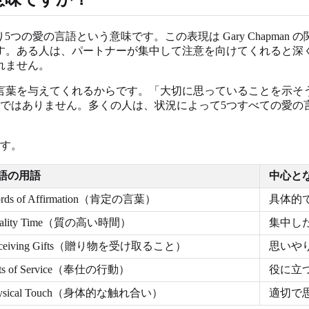
ve languages」、つまり5つの愛の言語という意味です。この表現は Ga
す。ある人は、パートナーが集中して注意を向けてくれると深
れません。
言葉を与えてくれるからです。「大切に思っていることを示そ
味ではありません。多くの人は、状況によって5つすべての愛の
です。
語の用語
中心と
rds of Affirmation（肯定の言葉）
具体的
uality Time（質の高い時間）
集中し
eceiving Gifts（贈り物を受け取ること）
思いや
ts of Service（奉仕の行動）
役に立
hysical Touch（身体的な触れ合い）
適切で