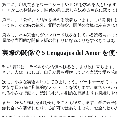
第二に、印刷できるワークシートや PDF を求める人もい
PDF がこの枠組みを、関係の良し悪しを決める点数に変え
第三に、「公式」の結果を求める読者もいます。この期待に
っても、その時の気分、質問の解釈、関係の文脈に左右され
第四に、本や完全なダウンロード版を探している読者もいま
原著や専門的な関係支援の代わりになるふりをすべきではあ
実際の関係で 5 Lenguajes del Amor 
5つの言語は、ラベルから習慣へ移ると、より役に立ちます
さい。人はしばしば、自分が最も理解している言語で愛を求
次に、小さな実験を1つしてみましょう。パートナーが Quality T
大切な日の前に具体的なメッセージを送ります。家族が Acts
れる小さな行動は、続けられない劇的な行動よりも持続しや
また、好みと権利意識を分けることも役立ちます。愛の言語
触れ合いを要求したりする許可ではありません。健全な使い