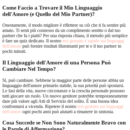
Come Faccio a Trovare il Mio Linguaggio
dell'Amore (e Quello del Mio Partner)?
Onestamente, il modo migliore è riflettere su ciò che ti fa sentire più
amato. Ti senti più connesso da un complimento sentito o dal tuo
partner che fa i piatti? Per una risposta chiara, il metodo più semplice
è fare un quiz dedicato. Il nostro
test gratuito e rapido sui linguaggi
dell'amore
può fornire risultati illuminanti per te e il tuo partner in
pochi minuti.
Il Linguaggio dell'Amore di una Persona Può
Cambiare Nel Tempo?
Sì, può cambiare. Sebbene la maggior parte delle persone abbia un
linguaggio dell'amore primario stabile, la sua priorità può spostarsi.
Le fasi della vita, nuove circostanze e la crescita personale possono
tutti giocare un ruolo. Un nuovo genitore potrebbe temporaneamente
dare più valore agli Atti di Servizio del solito. È una buona idea
confrontarsi a vicenda. Ripetere il nostro
test gratuito sui linguaggi
dell'amore
ogni pochi anni può aiutarti a rimanere in sintonia.
Cosa Succede se Non Sono Naturalmente Bravo con
le Parole di Affermazione?