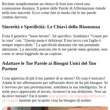
Recitare semplicemente un elenco di frasi non creerà una
connessione duratura. Il potere delle Parole di Affermazione risiede
nella loro sincerità. Ecco come fare in modo che le tue parole
contino davvero.
Sincerità e Specificità: Le Chiavi della Risonanza
Evita il generico "buon lavoro". Sii specifico. Sostituisci "Grazie per
la cena" con: "Questa pasta è deliziosa! Il tuo tocco con l'aglio è
sempre impeccabile." La specificità dimostra che stai prestando
attenzione. La sincerità assicura che le tue parole siano genuine, non
come se stessi leggendo da un copione.
Adattare le Tue Parole ai Bisogni Unici del Tuo
Partner
Cosa apprezza di più il tuo partner di se stesso? Di cosa è insicuro?
Adatta le tue affermazioni per rafforzarlo dove ne ha più bisogno. Se
è nervoso per una presentazione, sottolinea la sua intelligenza. Se si
sente poco apprezzato al lavoro, riconosci la sua dedizione. Non sai
da dove iniziare? Fai il nostro
quiz gratuito sui linguaggi dell'amore
per coppie
insieme per scoprire cosa ha bisogno di sentire.