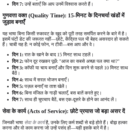
दिन 7:
उन्हें बताएँ कि आप उनमें विश्वास करते हैं।
गुणवत्ता वक्त (Quality Time): 15-मिनट के दिनचर्या खंडों में
जुड़ाव बनाएँ
यह भाषा बिना किसी रुकावट के खुद को पूरी तरह समर्पित करने के बारे में है।
इसमें घंटों डेट की जरूरत नहीं—छोटे, केंद्रित पल भी बेहद असरदार हो सकते
हैं। चाबी यह है: न कोई फोन, न टीवी—बस आप और वे।
दिन 1:
रात के खाने के बाद 15 मिनट साथ टहलें।
दिन 2:
फोन दूर रखकर पूछें: "आज का सबसे अच्छा पल क्या था?"
दिन 3:
कॉफी या चाय बनाएँ और दिन शुरू करने से पहले 10 मिनट साथ
बैठें।
दिन 4:
साथ में सरल भोजन बनाएँ।
दिन 5:
पज़ल बनाएँ या ताश खेलें।
दिन 6:
बिना मंजिल के गाड़ी चलाएँ, बस बातें करते हुए।
दिन 7:
साथ ही चुपचाप बैठें, बस एक-दूसरे के होने का आनंद लें।
सेवा के कार्य (Acts of Service): छोटे प्रयास जो बड़ा असर दें
जिनकी भाषा
सेवा के कार्य
है, उनके लिए कर्म शब्दों से बड़े होते हैं। बोझ हल्का
करना और वो काम करना जो उन्हें पसंद हों—यही इसके बारे में है।