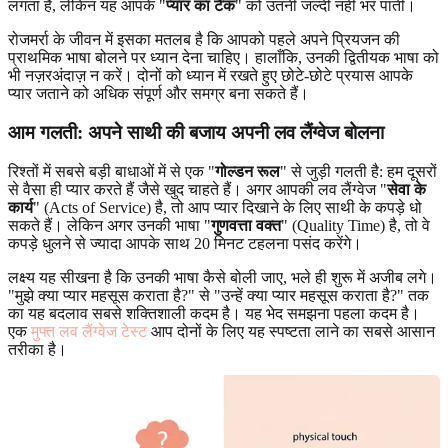
लगता है, लेकिन यह आपके "
प्यार का टैंक
" को उतनी जल्दी नहीं भर पाती।
रोजमर्रा के जीवन में इसका मतलब है कि आपको पहले अपने प्रियजन की
प्राथमिक भाषा बोलने पर ध्यान देना चाहिए। हालाँकि, उनकी द्वितीयक भाषा को
भी नज़रअंदाज़ न करें। दोनों को ध्यान में रखते हुए छोटे-छोटे प्रयास आपके
प्यार जताने को अधिक संपूर्ण और समग्र बना सकते हैं।
आम गलती: अपने साथी की बजाय अपनी लव लैंग्वेज बोलना
रिश्तों में सबसे बड़ी बाधाओं में से एक "
गोल्डन रूल
" से जुड़ी गलती है: हम दूसरों
से वैसा ही प्यार करते हैं जैसे खुद चाहते हैं। अगर आपकी लव लैंग्वेज "
सेवा के
कार्य
" (Acts of Service) है, तो आप प्यार दिखाने के लिए साथी के कपड़े धो
सकते हैं। लेकिन अगर उनकी भाषा "
गुणवत्ता वक्त
" (Quality Time) है, तो वे
कपड़े धुलने से ज्यादा आपके साथ 20 मिनट टहलना पसंद करेंगे।
लक्ष्य यह सीखना है कि उनकी भाषा कैसे बोली जाए, भले ही शुरू में अजीब लगे।
"मुझे क्या प्यार महसूस कराता है?" से "उन्हें क्या प्यार महसूस कराता है?" तक
का यह बदलाव सबसे शक्तिशाली कदम है। यह भेद समझना पहला कदम है।
एक
मुफ्त लव लैंग्वेज टेस्ट
आप दोनों के लिए यह स्पष्टता लाने का सबसे आसान
तरीका है।