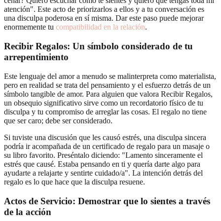
cenar? Quiero escuchar cómo te sientes y quiero que tengas toda mi
atención". Este acto de priorizarlos a ellos y a tu conversación es
una disculpa poderosa en sí misma. Dar este paso puede mejorar
enormemente tu
compatibilidad en la relación
.
Recibir Regalos: Un
símbolo considerado
de tu
arrepentimiento
Este lenguaje del amor a menudo se malinterpreta como materialista,
pero en realidad se trata del pensamiento y el esfuerzo detrás de un
símbolo tangible de amor. Para alguien que valora Recibir Regalos,
un obsequio significativo sirve como un recordatorio físico de tu
disculpa y tu compromiso de arreglar las cosas. El regalo no tiene
que ser caro; debe ser considerado.
Si tuviste una discusión que les causó estrés, una disculpa sincera
podría ir acompañada de un certificado de regalo para un masaje o
su libro favorito. Preséntalo diciendo: "Lamento sinceramente el
estrés que causé. Estaba pensando en ti y quería darte algo para
ayudarte a relajarte y sentirte cuidado/a". La intención detrás del
regalo es lo que hace que la disculpa resuene.
Actos de Servicio: Demostrar que lo sientes a través
de la
acción