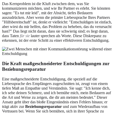
Das Kernproblem ist die Kluft zwischen dem, was Sie
kommunizieren möchten, und wie Ihr Partner es erlebt. Sie könnten
sagen: "Es tut mir leid", mit der Absicht, tiefes Bedauern
auszudrücken. Aber wenn die primäre Liebessprache Ihres Partners
"Hilfsbereitschaft" ist, denkt er vielleicht: "Entschuldigen ist einfach,
aber wirst du mir helfen, das Problem zu beheben, das du verursacht
hast?" Das liegt nicht daran, dass sie schwierig sind; es liegt daran,
dass Taten
für sie
lauter sprechen als Worte. Diese Diskrepanz zu
erkennen, ist der erste Schritt zu einer effektiveren Entschuldigung.
Die Kraft maßgeschneiderter Entschuldigungen zur
Beziehungsreparatur
Eine maßgeschneiderte Entschuldigung, die speziell auf die
Liebessprache des Empfängers zugeschnitten ist, zeugt von einem
tiefen Maß an Empathie und Verständnis. Sie sagt: "Ich kenne dich,
ich sehe deinen Schmerz, und ich bemühe mich, mein Bedauern auf
die Art und Weise zu zeigen, die dir am meisten bedeutet." Dieser
Ansatz geht über das bloße Eingeständnis eines Fehlers hinaus; er
trägt aktiv zur
Beziehungsreparatur
und zum Wiederaufbau von
Vertrauen bei. Wenn Sie sich bemühen, sich in ihrer Sprache zu